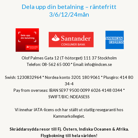
Dela upp din betalning – räntefritt
3/6/12/24mån
Olof Palmes Gata 12 (T-hötorget) 111 37 Stockholm
Telefon: 08-562 65 000 * Email: info@indcen.se
Swish: 1230832964 * Nordea konto 3201 180 9061 * Plusgiro: 414 80
34-4
Pay from overseas: IBAN SE97 9500 0099 6026 4148 0344 *
SWIFT/BIC: NDEASESS
Vi innehar IATA-licens och har ställt ut statlig resegaranti hos
Kammarkollegiet.
Skräddarsydda resor till Fj. Östern, Indiska Oceanen & Afrika.
Flygbokning till hela världen!