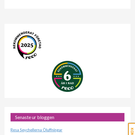
Senaste ur bloggen
Resa Seychellerna Öluffningar