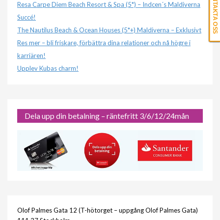
KONTAKTA OSS
Resa Carpe Diem Beach Resort & Spa (5*) – Indcen´s Maldiverna
Succé!
The Nautilus Beach & Ocean Houses (5*+) Maldiverna – Exklusivt
Res mer – bli friskare, förbättra dina relationer och nå högre i
karriären!
Upplev Kubas charm!
Dela upp din betalning – räntefritt 3/6/12/24mån
Olof Palmes Gata 12 (T-hötorget – uppgång Olof Palmes Gata)