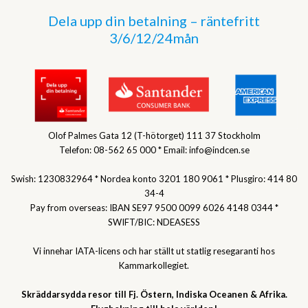
Dela upp din betalning – räntefritt
3/6/12/24mån
Olof Palmes Gata 12 (T-hötorget) 111 37 Stockholm
Telefon: 08-562 65 000 * Email: info@indcen.se
Swish: 1230832964 * Nordea konto 3201 180 9061 * Plusgiro: 414 80
34-4
Pay from overseas: IBAN SE97 9500 0099 6026 4148 0344 *
SWIFT/BIC: NDEASESS
Vi innehar IATA-licens och har ställt ut statlig resegaranti hos
Kammarkollegiet.
Skräddarsydda resor till Fj. Östern, Indiska Oceanen & Afrika.