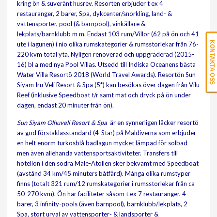
kring ön & suveränt husrev. Resorten erbjuder t ex 4
restauranger, 2 barer, Spa, dykcenter/snorkling, land- &
vattensporter, pool (& barnpool), vinkällare &
lekplats/barnklubb m m. Endast 103 rum/Villor (62 på ön och 41
KONTAKTA OSS
ute i lagunen) i nio olika rumskategorier & rumsstorlekar från 76-
220 kvm total yta. Nyligen renoverad och uppgraderad (2015-
16) bl a med nya Pool Villas. Utsedd till Indiska Oceanens bästa
Water Villa Resortö 2018 (World Travel Awards). Resortön Sun
Siyam Iru Veli Resort & Spa (5*) kan besökas över dagen från Vilu
Reef (inklusive Speedboat t/r samt mat och dryck på ön under
dagen, endast 20 minuter från ön).
Sun Siyam Olhuveli Resort & Spa
är en synnerligen läcker resortö
av god förstaklasstandard (4-Star) på Maldiverna som erbjuder
en helt enorm turkosblå badlagun mycket lämpad för solbad
men även allehanda vattensportsaktiviteter. Transfers till
hotellön i den södra Male-Atollen sker bekvämt med Speedboat
(avstånd 34 km/45 minuters båtfärd). Många olika rumstyper
finns (totalt 321 rum/12 rumskategorier i rumsstorlekar från ca
50-270 kvm). Ön har faciliteter såsom t ex 7 restauranger, 4
barer, 3 infinity-pools (även barnpool), barnklubb/lekplats, 2
Spa, stort urval av vattensporter- & landsporter &