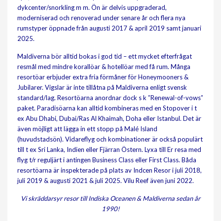
dykcenter/snorkling m m. Ön är delvis uppgraderad,
moderniserad och renoverad under senare år och flera nya
rumstyper öppnade från augusti 2017 & april 2019 samt januari
2025.
Maldiverna bör alltid bokas i god tid – ett mycket efterfrågat
resmål med mindre korallöar & hotellöar med få rum. Många
resortöar erbjuder extra fria förmåner för Honeymooners &
Jubilarer. Vigslar är inte tillåtna på Maldiverna enligt svensk
standard/lag. Resortöarna anordnar dock s k ”Renewal-of-vows”
paket. Paradisöarna kan alltid kombineras med en Stopover i t
ex Abu Dhabi, Dubai/Ras Al Khaimah, Doha eller Istanbul. Det är
även möjligt att lägga in ett stopp på Malé Island
(huvudstadsön). Vidareflyg och kombinationer är också populärt
till t ex Sri Lanka, Indien eller Fjärran Östern. Lyxa till Er resa med
flyg t/r reguljärt i antingen Business Class eller First Class. Båda
resortöarna är inspekterade på plats av Indcen Resor i juli 2018,
juli 2019 & augusti 2021 & juli 2025. Vilu Reef även juni 2022.
Vi skräddarsyr resor till Indiska Oceanen & Maldiverna sedan år
1990!