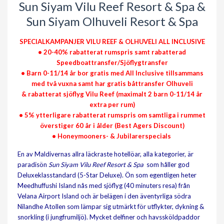
Sun Siyam Vilu Reef Resort & Spa &
Sun Siyam Olhuveli Resort & Spa
SPECIALKAMPANJER VILU REEF & OLHUVELI ALL INCLUSIVE
• 20-40% rabatterat rumspris samt rabatterad
Speedboattransfer/Sjöflygtransfer
• Barn 0-11/14 år bor gratis med All Inclusive tillsammans
med två vuxna samt har gratis båttransfer Olhuveli
& rabatterat sjöflyg Vilu Reef (maximalt 2 barn 0-11/14 år
extra per rum)
• 5% ytterligare rabatterat rumspris om samtliga i rummet
överstiger 60 år i ålder (Best Agers Discount)
•
Honeymooners- & Jubilarerspecials
En av Maldivernas allra läckraste hotellöar, alla kategorier, är
paradisön
Sun Siyam Vilu Reef Resort & Spa
som håller god
Deluxeklasstandard (5-Star Deluxe). Ön som egentligen heter
Meedhuffushi Island nås med sjöflyg (40 minuters resa) från
Velana Airport Island och är belägen i den äventyrliga södra
Nilandhe Atollen som lämpar sig utmärkt för utflykter, dykning &
snorkling (i jungfrumiljö). Mycket delfiner och havssköldpaddor