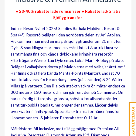
• 20-40% rabatterade rumspriser • Rabatterad/Gratis
Sjöflygtransfer
Indcen Resor Nyhet 2025! Sandies Bathala Maldives Resort &
Spa (4*). Resortö belägen i den nordöstra delen av Ari-Atollen.
Hit kommer man med en magisk sjöflygtransfer om 20 minuter.
Dyk- & snorklingsresort med suveränt intakt & artrikt husrev
samt många fina och kända dyklokaler kring/nära resortön.
Efterfrågade Werner Lau Dykcenter. Lokal Marin-Biolog på plats.
Beläget i valhajskorridoren på Maldiverna med valhajar året-om!
Här finns också flera kända Manta-Points (Mantor). Endast 70
rum totalt varav 46 Beach Bungalows (på stranden) & 24 Water
Villas (på vattnet). Den lilla och utsökt vackra ön mäter endast ca
300 meter x 150 meter och man går runt den på 15 minuter. Ön
har en frodig tät tropisk grönska, snövita korallsandstränder
samt turkosblåa badlaguner omger densamma. Läcker delvis
KONTAKTA OSS
over-water infinity-pool.
Speciella extra fria förmåner finns för
Honeymooners- & jubilarer. Barnrabatter 0-11 år.
Måltidsform All Inclusive, mot tillägg möjligt med Premium All
Inclusive. Resortsen Diamonds Athuruga (5*), Diamonds