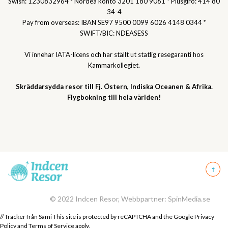
Swish: 1230832964 * Nordea konto 3201 180 9061 * Plusgiro: 414 80
34-4
Pay from overseas: IBAN SE97 9500 0099 6026 4148 0344 *
SWIFT/BIC: NDEASESS
Vi innehar IATA-licens och har ställt ut statlig resegaranti hos
Kammarkollegiet.
Skräddarsydda resor till Fj. Östern, Indiska Oceanen & Afrika.
Flygbokning till hela världen!
© 2022 Indcen Resor, Webbpartner: SpinMedia.se
// Tracker från Sami This site is protected by reCAPTCHA and the Google
Privacy
Policy
and
Terms of Service
apply.