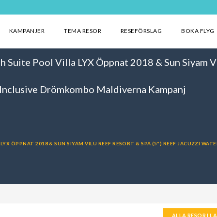
KAMPANJER
TEMA RESOR
RESEFÖRSLAG
BOKA FLYG
ch Suite Pool Villa LYX Öppnat 2018 & Sun Siyam Vi
ll Inclusive Drömkombo Maldiverna Kampanj
A LYX ÖPPNAT 2018 & SUN SIYAM VILU REEF RESORT & SPA (5*) REEF JACUZZI WAT
ALLA RESOR I L