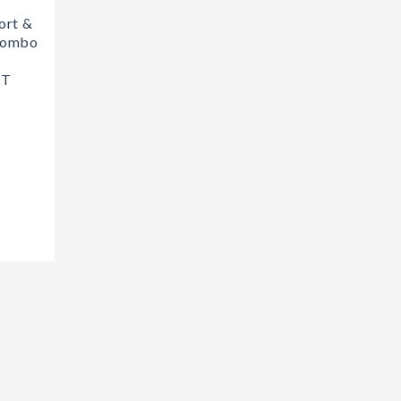
ort &
kombo
ET