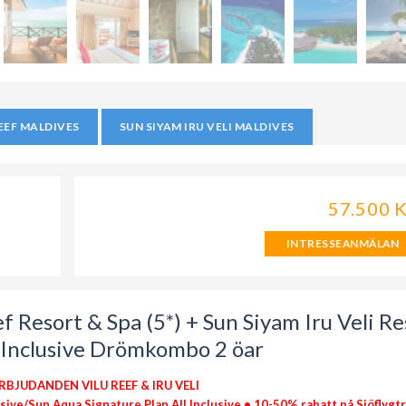
REEF MALDIVES
SUN SIYAM IRU VELI MALDIVES
57.500 
INTRESSEANMÄLAN
 Resort & Spa (5*) + Sun Siyam Iru Veli Re
l Inclusive Drömkombo 2 öar
BJUDANDEN VILU REEF & IRU VELI
sive/Sun Aqua Signature Plan All Inclusive • 10-50% rabatt på Sjöflygt