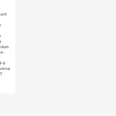
sort
y
-
y
a
mium
ne-
4-6
verna
ET