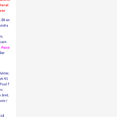
tterat
arer
 Bli en
 södra
vm.
 barn
 Aqua
ller
lykter,
och 41
 Pool
?
rs
 året.
ste i
kså