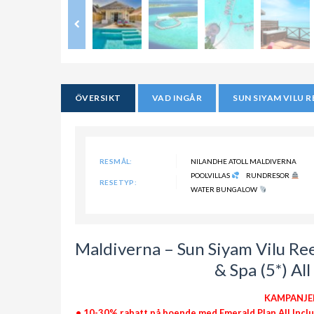
ÖVERSIKT
VAD INGÅR
SUN SIYAM VILU 
RESMÅL:
NILANDHE ATOLL MALDIVERNA
POOLVILLAS
RUNDRESOR
RESETYP:
WATER BUNGALOW
Maldiverna – Sun Siyam Vilu Reef
& Spa (5*) Al
KAMPANJER
• 10-30% rabatt på boende med Emerald Plan All Inclu