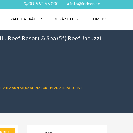
08-562 65 000
info@indcen.se
VANLIGA FRÅGOR
BEGÄR OFFERT
OM OSS
lu Reef Resort & Spa (5*) Reef Jacuzzi
ER VILLA SUN AQUA SIGNATURE PLAN ALL INCLUSIVE
ANDET