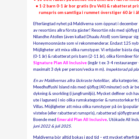
• 1-2 barn 0-1 år bor gratis (Iru Veli) & rabatterat pr
rumspris om samtliga i rummet överstiger 60 år i å
Efterlängtad nyhet på Maldiverna som öppnat i december
av resortöns allra första gäster! Resortön nås med sjöflyg 
Nilandhe Atollen (även kallad Dhaalu Atoll) som lämpar sig ut
Honeymoonnäste som vi rekommenderar. Endast 125 ny
Möjligheter att mixa olika rumstyper. Vi erbjuder bästa dag
(0-1 år) & rabatterat pris barn (2-11 år), olika förmåne
Signature Plan All Inclusive
(ingår t ex 3-4 restauranger
maximalt 3 dyk per person/vecka m m).
Inspekterad på pla
En av Maldivernas allra läckraste hotellöar
, alla kategorier
Meedhuffushi Island nås med sjöflyg (40 minuter) och är be
dykning & snorkling (i jungfrumiljö). Mycket delfiner och 
ute i lagunen) i nio olika rumskategorier & rumsstorleka
Villas. Möjligheter att mixa olika rumstyper på ön (populärt)
vistelse (eller rabatterat rumspris), rabatterad sjöflygtran
Boende med
Emerald Plan
All Inclusive
.
Utökade All Inc
juni 2022 & juli 2025.
Maldiverna bör alltid bokas i god tid – ett mycket efterfr