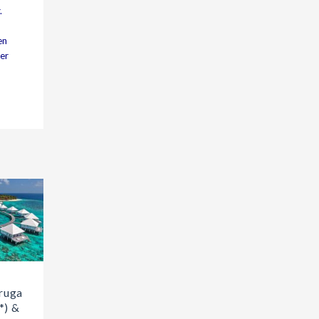
.
en
ler
ruga
*) &