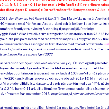
is 2-11 år & 1-2 barn 0-11 år bor gratis (Vilu Reef) • 5% ytterligare raba
lder (Best Agers Discount) •
Extra förmåner för Honeymooners & Jubil
 2018:
Sun Siyam Iru Veli Resort & Spa (5*).
Öns Maldiviska namn är Aluvifushi.
(40 minuters resa) från Velana Airport Island och är belägen i den äventyrliga
märkt för utflykter, dykning & snorkling (i jungfrumiljö). Ett riktigt
byggda Pool
?
Villas i tre olika rumskategorier & rumsstorlekar från 93-643 k
saktuella pris på resortön med rabatterat rumspris & sjöflygtransfer & 2 fria
r förekommer under olika säsonger av året. Boende med mycket omfattande
Sun
 + snacks/in-villa snacks, Premium vin/öl & mousserande vin samt Spa-Credit e
ts av Indcen Resor senaste i juni 2022.
, är paradisön
Sun Siyam Vilu Reef Resort & Spa (5*).
Ön som egentligen heter
lägen i den äventyrliga södra Nilandhe Atollen som lämpar sig utmärkt för utf
havssköldpaddor kring ön & suveränt husrev. Endast 103 rum/Villor (62 på ön 
r från 76-220 kvm. Nyligen renoverad och uppgraderad (2015-16) bl a med nya
. Vi erbjuder alltid bästa dagsaktuella pris på resortön med t ex fri/fria nätte
sfer & 2 fria barn (0-11 år), olika förmåner förekommer under olika säsonger av
lusive Program från november 2017.
Inspekterad på plats av Indcen Resor sena
ågat resmål med mindre korallöar & hotellöar med få rum. Flera hotellöar är oc