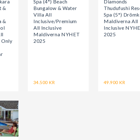
kara
Spa (4*) Beach
Diamonds
t &
Bungalow & Water
Thudufushi Res
Villa All
Spa (5*) Dröm
a &
Inclusive/Premium
Maldiverna All
ol
All Inclusive
Inclusive NYH
ll
Maldiverna NYHET
2025
s Only
2025
ar
34.500 KR
49.900 KR