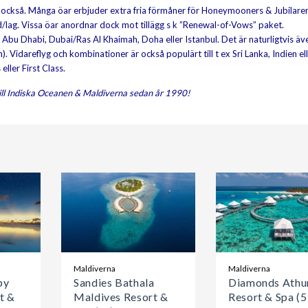
 också. Många öar erbjuder extra fria förmåner för Honeymooners & Jubilarer
rd/lag. Vissa öar anordnar dock mot tillägg s k ”Renewal-of-Vows” paket.
Abu Dhabi, Dubai/Ras Al Khaimah, Doha eller Istanbul. Det är naturligtvis äv
. Vidareflyg och kombinationer är också populärt till t ex Sri Lanka, Indien el
eller First Class.
till Indiska Oceanen & Maldiverna sedan år 1990!
Maldiverna
Maldiverna
by
Sandies Bathala
Diamonds Athu
t &
Maldives Resort &
Resort & Spa (5