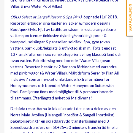
dyk- & snorklingsresorts! Nyhet 2024: Nya Deluxe Beach Pool
Villas & nya Water Pool Villas!
KONTAKTA OSS
OBLU Select at Sangeli Resort & Spa (4*+)
öppnade i juli 2018.
Resortön erbjuder sina gäster en läcker & modern design i
Boutique-Style. Njut av faciliteter såsom 5 restauranger/barer,
vattensportcenter (inklusive dykning/snorkling), pool- &
barnpool, solsängar & parasoller, soldäck, Spa, gym (ovan
vatten), barnklubb/lekplats & utflyktsdisk m m. Totalt endast
137 smakfulla rum i sex rumskategorier av hög klass på land och
ovan vatten. Paketförslag med boende i Water Villa (ovan
vatten). Resorten består av 2 öar som förbinds med varandra
med pir/bryggor (& Water Villas). Måltidsform Serenity Plan All
Inclusive
?
som är mycket omfattande. Extra förmåner för
Honeymooners och boende i Water Honeymoon Suites with
Pool. Familjerum finns med möjlighet till 6 personer boende
tillsammans. Efterlängtad nyhet på Maldiverna!
De båda resortöarna är lokaliserade i den norra delen av den
Norra Male-Atollen (Helengeli i nordöst & Sangeli i nordväst). I
paketpriset ingår en skräddarsydd transferlösning med 3
Speedboattransfers om 50+25+50 minuters transfertid (mellan