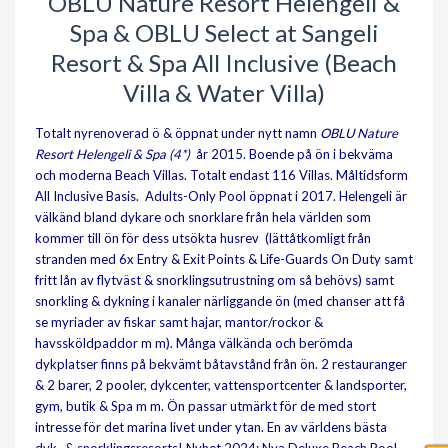
OBLU Nature Resort Helengeli &
Spa & OBLU Select at Sangeli
Resort & Spa All Inclusive (Beach
Villa & Water Villa)
Totalt nyrenoverad ö & öppnat under nytt namn
OBLU Nature
Resort Helengeli & Spa (4*)
år 2015. Boende på ön i bekväma
och moderna Beach Villas. Totalt endast 116 Villas. Måltidsform
All Inclusive Basis. Adults-Only Pool öppnat i 2017.
Helengeli är
välkänd bland dykare och snorklare från hela världen som
kommer till ön för dess utsökta husrev (lättåtkomligt från
stranden med 6x Entry & Exit Points & Life-Guards On Duty samt
fritt lån av flytväst & snorklingsutrustning om så behövs) samt
snorkling & dykning i kanaler närliggande ön (med chanser att få
se myriader av fiskar samt hajar, mantor/rockor &
havssköldpaddor m m). Många välkända och berömda
dykplatser finns på bekvämt båtavstånd från ön. 2 restauranger
& 2 barer, 2 pooler, dykcenter, vattensportcenter & landsporter,
gym, butik & Spa m m. Ön passar utmärkt för de med stort
intresse för det marina livet under ytan. En av världens bästa