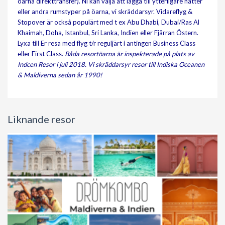
öarna direkttransfer). Ni kan välja att lägga till ytterligare nätter
eller andra rumstyper på öarna, vi skräddarsyr. Vidareflyg &
Stopover är också populärt med t ex Abu Dhabi, Dubai/Ras Al
Khaimah, Doha, Istanbul, Sri Lanka, Indien eller Fjärran Östern.
Lyxa till Er resa med flyg t/r reguljärt i antingen Business Class
eller First Class.
Båda resortöarna är inspekterade på plats av
Indcen Resor i juli 2018.
Vi skräddarsyr resor till Indiska Oceanen
& Maldiverna sedan år 1990!
Liknande resor