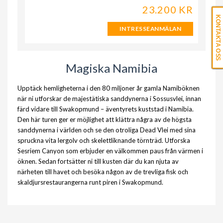
23.200 KR
KONTAKTA OSS
INTRESSEANMÄLAN
Magiska Namibia
Upptäck hemligheterna i den 80 miljoner år gamla Namiböknen
när ni utforskar de majestätiska sanddynerna i Sossusvlei, innan
färd vidare till Swakopmund – äventyrets kuststad i Namibia.
Den här turen ger er möjlighet att klättra några av de högsta
sanddynerna i världen och se den otroliga Dead Vlei med sina
spruckna vita lergolv och skelettliknande törnträd. Utforska
Sesriem Canyon som erbjuder en välkommen paus från värmen i
öknen. Sedan fortsätter ni till kusten där du kan njuta av
närheten till havet och besöka någon av de trevliga fisk och
skaldjursrestaurangerna runt piren i Swakopmund.