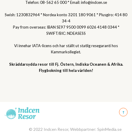
Telefon: 08-562 65 000 * Email: info@indcen.se
Swish: 1230832964 * Nordea konto 3201 180 9061 * Plusgiro: 414 80
34-4
Pay from overseas: IBAN SE97 9500 0099 6026 4148 0344 *
SWIFT/BIC: NDEASESS
Vi innehar IATA-licens och har ställt ut statlig resegaranti hos
Kammarkollegiet.
Skräddarsydda resor till Fj. Östern, Indiska Oceanen & Afrika.
Flygbokning till hela världen!
© 2022 Indcen Resor, Webbpartner: SpinMedia.se