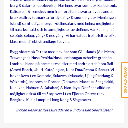
berg & dalar (en upplevelse). Här finns byar som t ex Kalibukbuk,
Kalisasem & Temukus men framförallt fina svarta lavastränder,
bra korallrev (utmärkta för dykning- & snorkling t ex Menjangen
Island) samt tidiga morgon-delfinsafaris med finfina möjligheter
till nära kontakt och fotomöjligheter av delfiner. Här kan man få
se både soluppgång- & nedgång! Vi har valt ut tre hotell av olika
klass med direkt strandläge i Lovina.
Bygg vidare på Er resa med t ex öar som Gili Islands (Air, Meno,
Trawangan), Nusa Penida/Nusa Lembongan och/eller grannön
Lombok Island på samma resa eller med andra orter inom Bali
KONTAKTA OSS
(Amed Beach, Ubud, Kuta/Legian, Nusa Dua/Benoa & Sanur). Vi
bokar även t ex Komodo, Sulawesi (Manado, Ujung Pandang &
Wakatobi), Indonesian Borneo (Derawan, Maratua, Sangalakki,
Nunukan, Nabucci & Kakaban) & Irian Jaya. Det finns alltid en
möjlighet också till en Stopover i t ex Fjärran Östern (t ex
Bangkok, Kuala Lumpur, Hong Kong & Singapore).
Indcen Resor är Reseskräddaren & Indonesien Specialisten!