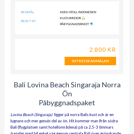
RESMÅL:
ADDU ATOLL INDONESIEN
KULTURRESOR
RESETYP:
PÅBYGGNADSPAKET
2.800 KR
INTRESSEANMÄLAN
Bali Lovina Beach Singaraja Norra
Ön
Påbyggnadspaket
Lovina Beach (Singaraja)
ligger på norra Balis kust och är en
lugnare och mer genuin del av ön. Hit kommer man ifrån södra
Bali (flygplatsen samt hotellområdena) på ca 2,5-3 timmars
transfer med bil enkel väg genom centrala Bali över grönskande