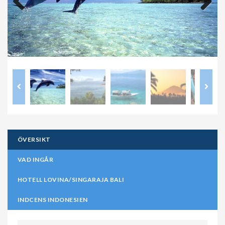
Previous
Next
ÖVERSIKT
VAD INGÅR
HOTELL LOVINA/SINGARAJA BALI
INDCENS INDONESIEN