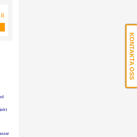
KR
KONTAKTA OSS
med
ärkt
passar