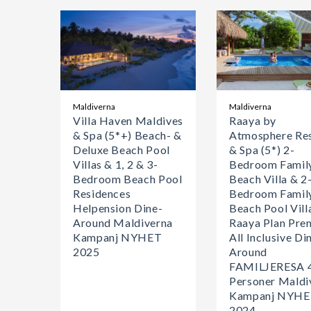
Maldiverna
Maldiverna
Villa Haven Maldives
Raaya by
& Spa (5*+) Beach- &
Atmosphere Re
Deluxe Beach Pool
& Spa (5*) 2-
Villas & 1, 2 & 3-
Bedroom Famil
Bedroom Beach Pool
Beach Villa & 2
Residences
Bedroom Famil
Helpension Dine-
Beach Pool Vill
Around Maldiverna
Raaya Plan Pre
Kampanj NYHET
All Inclusive Di
2025
Around
FAMILJERESA 
Personer Maldi
Kampanj NYH
2024