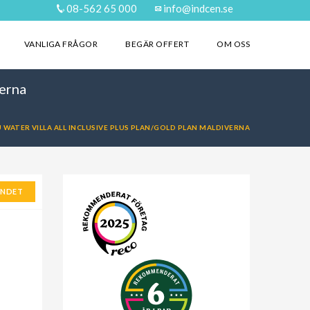
08-562 65 000
info@indcen.se
VANLIGA FRÅGOR
BEGÄR OFFERT
OM OSS
verna
U WATER VILLA ALL INCLUSIVE PLUS PLAN/GOLD PLAN MALDIVERNA
ANDET