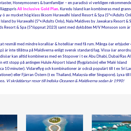
fantaster, Honeymooners & barnfamiljer – en paradisö vi verkligen rekommende
illäggspris
All Inclusive Gold Plan
. Kuredu Island kan kombineras med gran
 ö av mycket hög klass liksom Hurawalhi Island Resort & Spa (5*+/Adults Onl
sland by Hurawalhi (5*+/Adults Only), Nala Maldives by Jawakara Resort & 
nds Resort & Spa (5*/öppnat 2023) samt med dykbåten M/V Monsoon som är
rågat resmål med mindre korallöar & hotellöar med få rum. Många öar erbjuder 
p) är inte tillåtna på Maldiverna enligt svensk standard/lag. Vissa öar anordn
disöar kan alltid kombineras med en Stopover i t ex Abu Dhabi, Dubai/Ras Al
n ett stopp på antingen Hulule Airport Island (flygplatsön) eller Malé Island
a 10 minuter). Vidareflyg och kombinationer är också populärt till t ex Sri L
tioner) eller Fjärran Östern (t ex Thailand, Malaysia eller Singapore). Lyxa till 
ass.
Vi skräddarsyr resor till Indiska Oceanen & Maldiverna sedan år 1990!