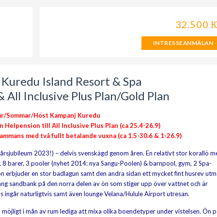
32.500 
INTRESSEANMÄLAN
 Kuredu Island Resort & Spa
 All Inclusive Plus Plan/Gold Plan
år/Sommar/Höst Kampanj Kuredu
Helpension till All Inclusive Plus Plan (ca 25.4-26.9)
llsammans med två fullt betalande vuxna (ca 1.5-30.6 & 1-26.9)
-årsjubileum 2023!) – delvis svenskägd genom åren. En relativt stor korallö 
r, 8 barer, 3 pooler (nyhet 2014: nya Sangu-Poolen) & barnpool, gym, 2 Spa-
ön erbjuder en stor badlagun samt den andra sidan ett mycket fint husrev utm
ång sandbank på den norra delen av ön som stiger upp över vattnet och är
s ingår naturligtvis samt även lounge Velana/Hulule Airport utresan.
 möjligt i mån av rum lediga att mixa olika boendetyper under vistelsen. Ön 