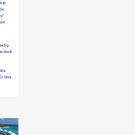
rar.
nön
y/
Spa
extra
ar dock
anka
Er resa