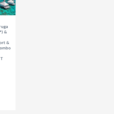
ruga
*) &
ort &
kombo
ET