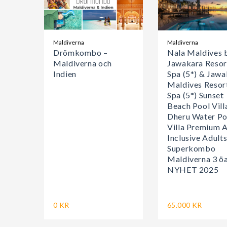
Maldiverna
Maldiverna
Drömkombo –
Nala Maldives 
Maldiverna och
Jawakara Resor
Indien
Spa (5*) & Jawa
Maldives Resor
Spa (5*) Sunset
Beach Pool Vill
Dheru Water Po
Villa Premium A
Inclusive Adult
Superkombo
Maldiverna 3 ö
NYHET 2025
0 KR
65.000 KR