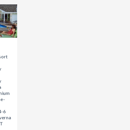
sort
y
-
y
a
mium
ne-
4-6
verna
ET