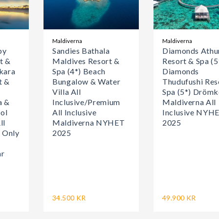
Maldiverna
Maldiverna
by
Sandies Bathala
Diamonds Athu
t &
Maldives Resort &
Resort & Spa (5
kara
Spa (4*) Beach
Diamonds
t &
Bungalow & Water
Thudufushi Res
Villa All
Spa (5*) Dröm
a &
Inclusive/Premium
Maldiverna All
ol
All Inclusive
Inclusive NYH
ll
Maldiverna NYHET
2025
s Only
2025
ar
34.500 KR
49.900 KR