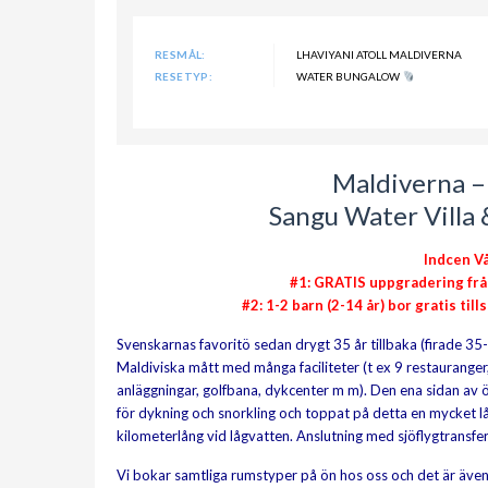
RESMÅL:
LHAVIYANI ATOLL MALDIVERNA
RESETYP:
WATER BUNGALOW
Maldiverna –
Sangu Water Villa &
Indcen V
#1: GRATIS uppgradering från 
#2: 1-2 barn (2-14 år) bor gratis ti
Svenskarnas favoritö sedan drygt 35 år tillbaka (firade 35
Maldiviska mått med många faciliteter (t ex 9 restaurange
anläggningar, golfbana, dykcenter m m). Den ena sidan av 
för dykning och snorkling och toppat på detta en mycket l
kilometerlång vid lågvatten. Anslutning med sjöflygtransfer
Vi bokar samtliga rumstyper på ön hos oss och det är även