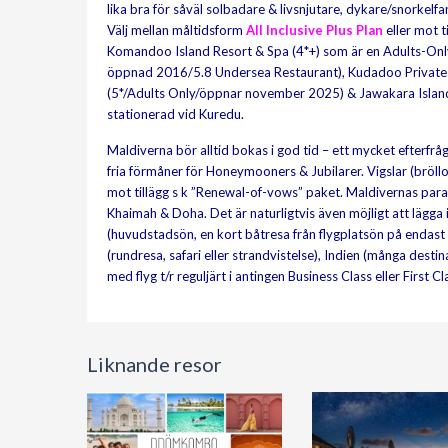
lika bra för såväl solbadare & livsnjutare, dykare/snorkel
Välj mellan måltidsform
All Inclusive Plus Plan
eller mot t
Komandoo Island Resort & Spa (4*+) som är en Adults-Only
öppnad 2016/5.8 Undersea Restaurant), Kudadoo Private I
(5*/Adults Only/öppnar november 2025) & Jawakara Isla
stationerad vid Kuredu.
Maldiverna bör alltid bokas i god tid – ett mycket efterf
fria förmåner för Honeymooners & Jubilarer. Vigslar (bröllo
mot tillägg s k ”Renewal-of-vows” paket. Maldivernas para
Khaimah & Doha. Det är naturligtvis även möjligt att lägga i
(huvudstadsön, en kort båtresa från flygplatsön på endast c
(rundresa, safari eller strandvistelse), Indien (många destina
med flyg t/r reguljärt i antingen Business Class eller First Cl
Liknande resor