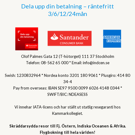
Dela upp din betalning – räntefritt
3/6/12/24mån
Olof Palmes Gata 12 (T-hötorget) 111 37 Stockholm
Telefon: 08-562 65 000 * Email: info@indcen.se
Swish: 1230832964 * Nordea konto 3201 180 9061 * Plusgiro: 414 80
34-4
Pay from overseas: IBAN SE97 9500 0099 6026 4148 0344 *
SWIFT/BIC: NDEASESS
Vi innehar IATA-licens och har ställt ut statlig resegaranti hos
Kammarkollegiet.
Skräddarsydda resor till Fj. Östern, Indiska Oceanen & Afrika.
Flygbokning till hela världen!