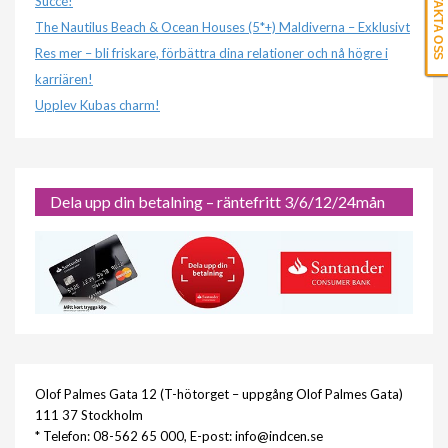
KONTAKTA OSS
Succé!
The Nautilus Beach & Ocean Houses (5*+) Maldiverna – Exklusivt
Res mer – bli friskare, förbättra dina relationer och nå högre i
karriären!
Upplev Kubas charm!
Dela upp din betalning – räntefritt 3/6/12/24mån
Olof Palmes Gata 12 (T-hötorget – uppgång Olof Palmes Gata)
111 37 Stockholm
* Telefon: 08-562 65 000, E-post: info@indcen.se