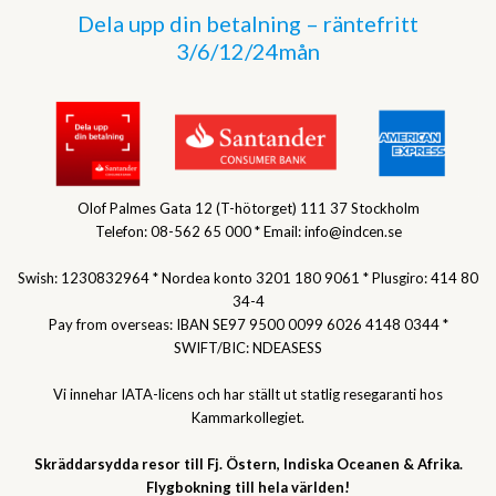
Dela upp din betalning – räntefritt
3/6/12/24mån
Olof Palmes Gata 12 (T-hötorget) 111 37 Stockholm
Telefon: 08-562 65 000 * Email: info@indcen.se
Swish: 1230832964 * Nordea konto 3201 180 9061 * Plusgiro: 414 80
34-4
Pay from overseas: IBAN SE97 9500 0099 6026 4148 0344 *
SWIFT/BIC: NDEASESS
Vi innehar IATA-licens och har ställt ut statlig resegaranti hos
Kammarkollegiet.
Skräddarsydda resor till Fj. Östern, Indiska Oceanen & Afrika.
Flygbokning till hela världen!