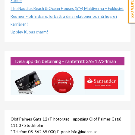
KONTAKTA OSS
Succé!
The Nautilus Beach & Ocean Houses (5*+) Maldiverna – Exklusivt
Res mer – bli friskare, förbättra dina relationer och nå högre i
karriären!
Upplev Kubas charm!
Dela upp din betalning – räntefritt 3/6/12/24mån
Olof Palmes Gata 12 (T-hötorget – uppgång Olof Palmes Gata)
111 37 Stockholm
* Telefon: 08-562 65 000, E-post: info@indcen.se