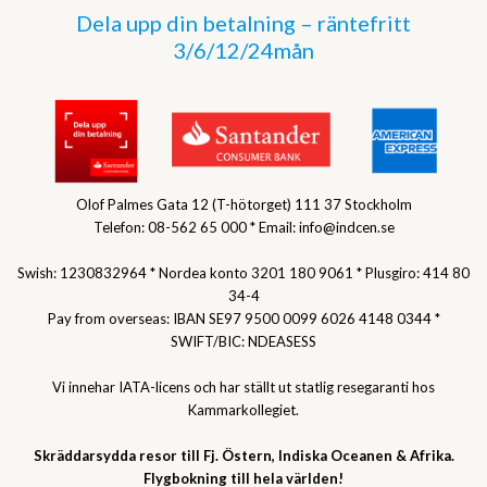
Dela upp din betalning – räntefritt
3/6/12/24mån
Olof Palmes Gata 12 (T-hötorget) 111 37 Stockholm
Telefon: 08-562 65 000 * Email: info@indcen.se
Swish: 1230832964 * Nordea konto 3201 180 9061 * Plusgiro: 414 80
34-4
Pay from overseas: IBAN SE97 9500 0099 6026 4148 0344 *
SWIFT/BIC: NDEASESS
Vi innehar IATA-licens och har ställt ut statlig resegaranti hos
Kammarkollegiet.
Skräddarsydda resor till Fj. Östern, Indiska Oceanen & Afrika.
Flygbokning till hela världen!