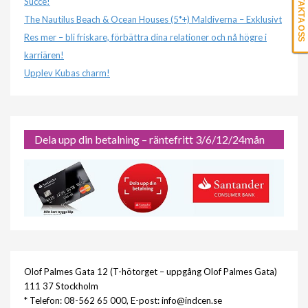
KONTAKTA OSS
Succé!
The Nautilus Beach & Ocean Houses (5*+) Maldiverna – Exklusivt
Res mer – bli friskare, förbättra dina relationer och nå högre i
karriären!
Upplev Kubas charm!
Dela upp din betalning – räntefritt 3/6/12/24mån
Olof Palmes Gata 12 (T-hötorget – uppgång Olof Palmes Gata)
111 37 Stockholm
* Telefon: 08-562 65 000, E-post: info@indcen.se