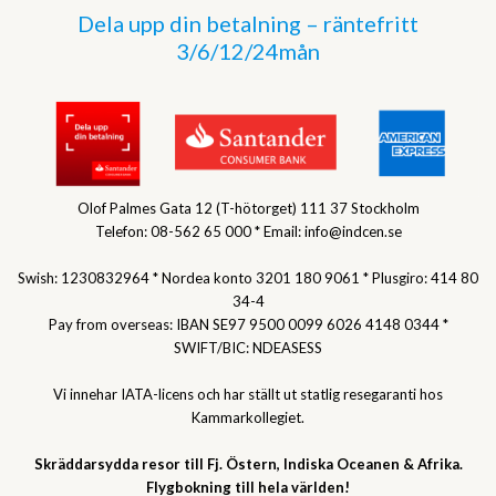
Dela upp din betalning – räntefritt
3/6/12/24mån
Olof Palmes Gata 12 (T-hötorget) 111 37 Stockholm
Telefon: 08-562 65 000 * Email: info@indcen.se
Swish: 1230832964 * Nordea konto 3201 180 9061 * Plusgiro: 414 80
34-4
Pay from overseas: IBAN SE97 9500 0099 6026 4148 0344 *
SWIFT/BIC: NDEASESS
Vi innehar IATA-licens och har ställt ut statlig resegaranti hos
Kammarkollegiet.
Skräddarsydda resor till Fj. Östern, Indiska Oceanen & Afrika.
Flygbokning till hela världen!