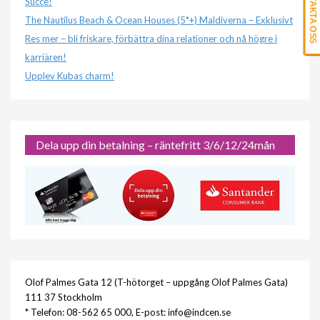
KONTAKTA OSS
Succé!
The Nautilus Beach & Ocean Houses (5*+) Maldiverna – Exklusivt
Res mer – bli friskare, förbättra dina relationer och nå högre i
karriären!
Upplev Kubas charm!
Dela upp din betalning – räntefritt 3/6/12/24mån
Olof Palmes Gata 12 (T-hötorget – uppgång Olof Palmes Gata)
111 37 Stockholm
* Telefon: 08-562 65 000, E-post: info@indcen.se