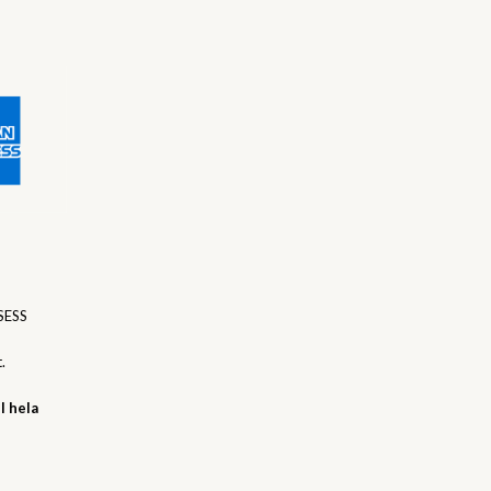
SESS
.
l hela