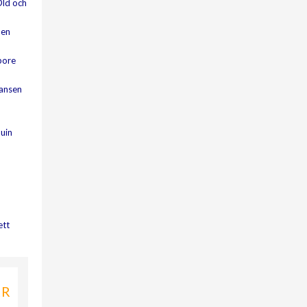
Old och
 en
bore
hansen
nuin
ett
KR