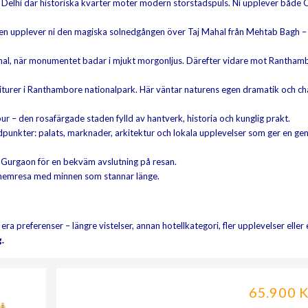
ll Delhi där historiska kvarter möter modern storstadspuls. Ni upplever både 
len upplever ni den magiska solnedgången över Taj Mahal från Mehtab Bagh –
al, när monumentet badar i mjukt morgonljus. Därefter vidare mot Rantham
iturer i Ranthambore nationalpark. Här väntar naturens egen dramatik och c
pur – den rosafärgade staden fylld av hantverk, historia och kunglig prakt.
jdpunkter: palats, marknader, arkitektur och lokala upplevelser som ger en ge
r Gurgaon för en bekväm avslutning på resan.
ch hemresa med minnen som stannar länge.
 era preferenser – längre vistelser, annan hotellkategori, fler upplevelser eller 
.
65.900 