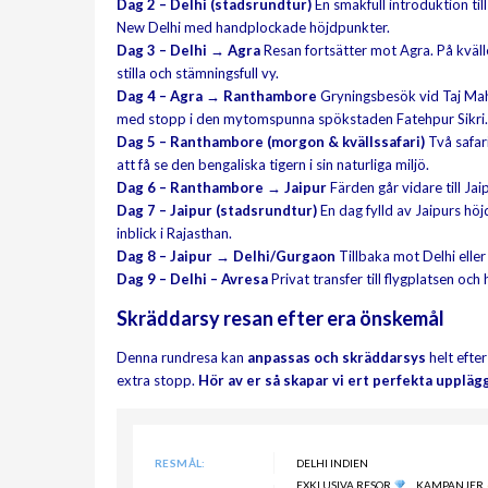
Dag 2 – Delhi (stadsrundtur)
En smakfull introduktion ti
New Delhi med handplockade höjdpunkter.
Dag 3 – Delhi → Agra
Resan fortsätter mot Agra. På kväl
stilla och stämningsfull vy.
Dag 4 – Agra → Ranthambore
Gryningsbesök vid Taj Mah
med stopp i den mytomspunna spökstaden Fatehpur Sikri.
Dag 5 – Ranthambore (morgon & kvällssafari)
Två safar
att få se den bengaliska tigern i sin naturliga miljö.
Dag 6 – Ranthambore → Jaipur
Färden går vidare till Jai
Dag 7 – Jaipur (stadsrundtur)
En dag fylld av Jaipurs hö
inblick i Rajasthan.
Dag 8 – Jaipur → Delhi/Gurgaon
Tillbaka mot Delhi elle
Dag 9 – Delhi – Avresa
Privat transfer till flygplatsen o
Skräddarsy resan efter era önskemål
Denna rundresa kan
anpassas och skräddarsys
helt efter
extra stopp.
Hör av er så skapar vi ert perfekta upplägg
RESMÅL:
DELHI INDIEN
EXKLUSIVA RESOR
KAMPANJER