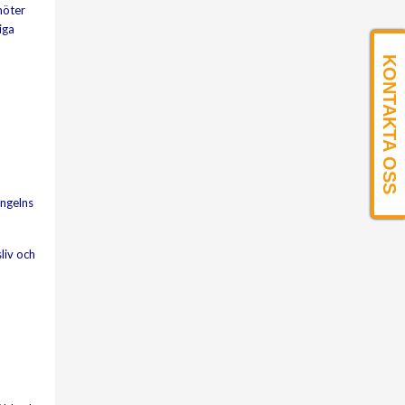
möter
iga
KONTAKTA OSS
ungelns
liv och