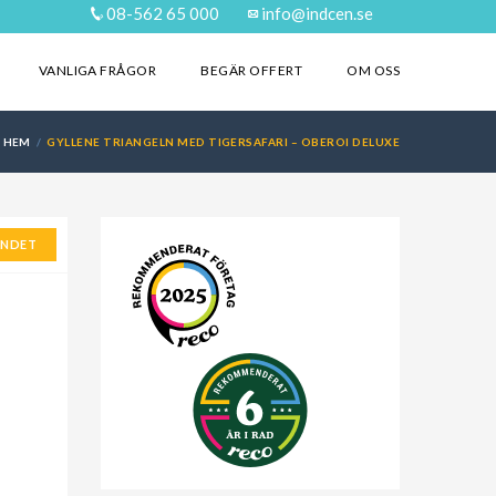
08-562 65 000
info@indcen.se
VANLIGA FRÅGOR
BEGÄR OFFERT
OM OSS
HEM
GYLLENE TRIANGELN MED TIGERSAFARI – OBEROI DELUXE
ANDET