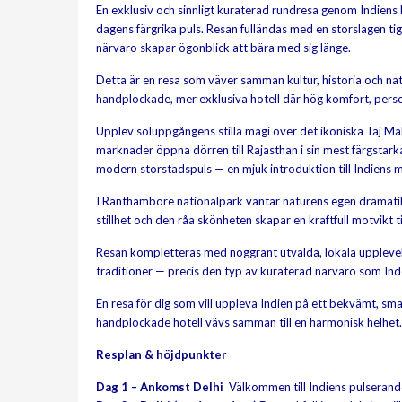
En exklusiv och sinnligt kuraterad rundresa genom Indiens 
dagens färgrika puls. Resan fulländas med en storslagen ti
närvaro skapar ögonblick att bära med sig länge.
Detta är en resa som väver samman kultur, historia och n
handplockade, mer exklusiva hotell där hög komfort, perso
Upplev soluppgångens stilla magi över det ikoniska Taj Mahal
marknader öppna dörren till Rajasthan i sin mest färgstark
modern storstadspuls — en mjuk introduktion till Indiens m
I Ranthambore nationalpark väntar naturens egen dramatik: c
stillhet och den råa skönheten skapar en kraftfull motvikt 
Resan kompletteras med noggrant utvalda, lokala upplevelser
traditioner — precis den typ av kuraterad närvaro som Indc
En resa för dig som vill uppleva Indien på ett bekvämt, smak
handplockade hotell vävs samman till en harmonisk helhet.
Resplan & höjdpunkter
Dag 1 – Ankomst Delhi
Välkommen till Indiens pulserande h