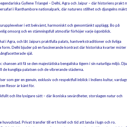
legendariska Gyllene Triangel – Delhi, Agra och Jaipur – där historiens prakt 
gersafari i Ranthambore nationalpark, där naturens stillhet och djungelns mäkt
aturupplevelser i ett bekvämt, harmoniskt och genomtänkt upplägg. Bo på
nlig omsorg och en stämningsfull atmosfär förhöjer varje ögonblick.
 i Agra, och låt Jaipurs praktfulla palats, hantverkstraditioner och livliga
a form. Delhi bjuder på en fascinerande kontrast där historiska kvarter möter
ångfacetterade själ.
hansen att få se den majestätiska bengaliska tigern i sin naturliga miljö. Dj
till de kungliga palatsen och de vibrerande städerna.
 som ger en genuin, exklusiv och respektfull inblick i Indiens kultur, vardags
en Resor är känt för.
fullt och lite lyxigare sätt – där ikoniska sevärdheter, storslagen natur och
uvudstad. Privat transfer till ert hotell och tid att landa i lugn och ro.