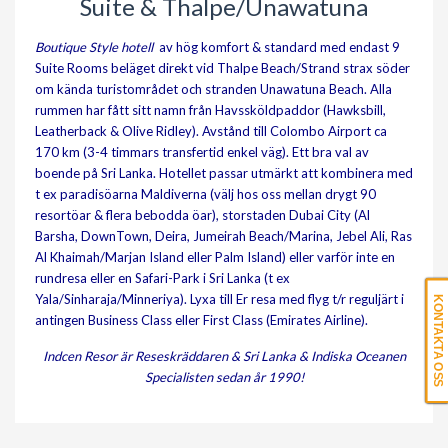
Suite & Thalpe/Unawatuna
Boutique Style hotell
av hög komfort & standard med endast 9
Suite Rooms beläget direkt vid Thalpe Beach/Strand strax söder
om kända turistområdet och stranden Unawatuna Beach. Alla
rummen har fått sitt namn från Havssköldpaddor (Hawksbill,
Leatherback & Olive Ridley). Avstånd till Colombo Airport ca
170 km (3-4 timmars transfertid enkel väg). Ett bra val av
boende på Sri Lanka.
Hotellet passar utmärkt att kombinera med
t ex paradisöarna Maldiverna (välj hos oss mellan drygt 90
resortöar & flera bebodda öar), storstaden Dubai City (Al
Barsha, DownTown, Deira, Jumeirah Beach/Marina, Jebel Ali, Ras
Al Khaimah/Marjan Island eller Palm Island) eller varför inte en
rundresa eller en Safari-Park i Sri Lanka (t ex
Yala/Sinharaja/Minneriya). Lyxa till Er resa med flyg t/r reguljärt i
KONTAKTA OSS
antingen Business Class eller First Class (Emirates Airline).
Indcen Resor är Reseskräddaren & Sri Lanka & Indiska Oceanen
Specialisten sedan år 1990!