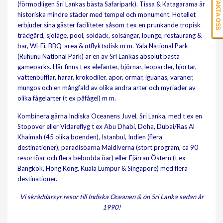
KONTAKTA OSS
(förmodligen Sri Lankas bästa Safaripark). Tissa & Katagarama är
historiska mindre städer med tempel och monument. Hotellet
erbjuder sina gäster faciliteter såsom t ex en prunkande tropisk
trädgård, sjöläge, pool, soldäck, solsängar, lounge, restaurang &
bar, Wi-Fi, BBQ-area & utflyktsdisk m m. Yala National Park
(Ruhunu National Park) är en av Sri Lankas absolut bästa
gameparks. Här finns t ex elefanter, björnar, leoparder, hjortar,
vattenbufflar, harar, krokodiler, apor, ormar, iguanas, varaner,
mungos och en mångfald av olika andra arter och myriader av
olika fågelarter (t ex påfågel) m m.
Kombinera gärna Indiska Oceanens Juvel, Sri Lanka, med t ex en
Stopover eller Vidareflyg t ex Abu Dhabi, Doha, Dubai/Ras Al
Khaimah (45 olika boenden), Istanbul, Indien (flera
destinationer), paradisöarna Maldiverna (stort program, ca 90
resortöar och flera bebodda öar) eller Fjärran Östern (t ex
Bangkok, Hong Kong, Kuala Lumpur & Singapore) med flera
destinationer.
Vi skräddarsyr resor till Indiska Oceanen & ön Sri Lanka sedan år
1990!