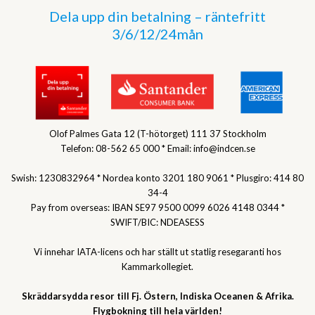
Dela upp din betalning – räntefritt
3/6/12/24mån
Olof Palmes Gata 12 (T-hötorget) 111 37 Stockholm
Telefon: 08-562 65 000 * Email: info@indcen.se
Swish: 1230832964 * Nordea konto 3201 180 9061 * Plusgiro: 414 80
34-4
Pay from overseas: IBAN SE97 9500 0099 6026 4148 0344 *
SWIFT/BIC: NDEASESS
Vi innehar IATA-licens och har ställt ut statlig resegaranti hos
Kammarkollegiet.
Skräddarsydda resor till Fj. Östern, Indiska Oceanen & Afrika.
Flygbokning till hela världen!