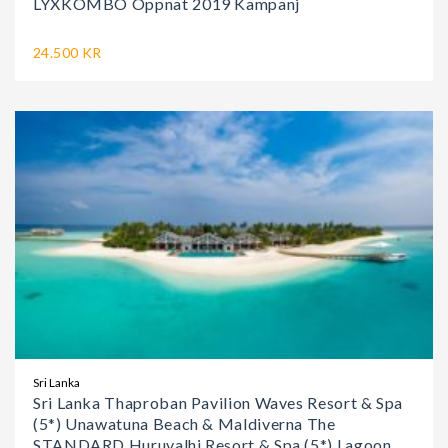
LYXKOMBO Öppnat 2019 Kampanj
24.500 KR
Sri Lanka
Sri Lanka Thaproban Pavilion Waves Resort & Spa
(5*) Unawatuna Beach & Maldiverna The
STANDARD Huruvalhi Resort & Spa (5*) Lagoon