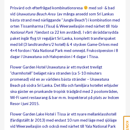
Prisvärd och efterfrågad kombinationsresa
med sol- & bad
vid
Unawatuna Beach Area
(av många ansedd som Sri Lankas
bästa strand med närliggande ”Jungle Beach”) i kombination med
orten Tissamharma (
Tissa
) & Weerawilasjön med närhet till
Yala
National Park
?
(endast ca 22 km avstånd). I vårt skräddarsydda
paket ingår flyg t/r reguljärt Sri Lanka, komplett transferspaket
med bil (3 landtransfers/2 hotell) & 4 stycken Game-Drives med
4×4 fordon i Yala National Park med omnejd. Frukostpension i 8
dagar i Unawatuna och Halvpension i 4 dagar i Tissa.
Flower Garden Hotel Unawatuna är ett mycket trevligt
”charmhotell” beläget nära stranden (ca 5-10 minuters
promenad) vid en av världens bästa stränder – Unawatuna
Beach på södra Sri Lanka. Det lilla och familjära hotellet erbjuder
sina gäster en prunkande tropisk trädgård med 2 poolområden,
Wi-Fi samt restaurang & bar m m. Inspekterat på plats av Indcen
Resor i juni 2015.
Flower Garden Lake Hotel i Tissa är ett nyare mellanklasshotell
(färdigställt år 2013) med endast 10 rum med läge med sjöläge
vid Weerawilasjön och också med närhet till Yala National Park