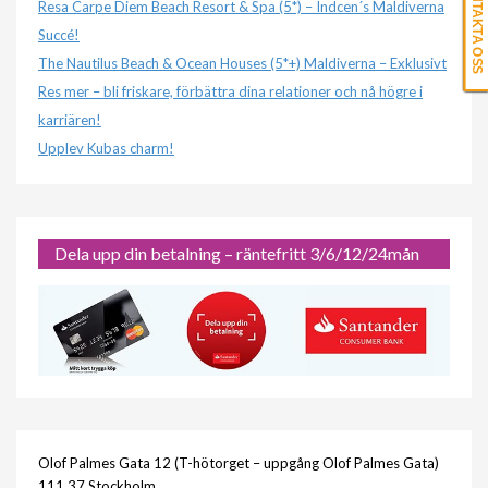
KONTAKTA OSS
Resa Carpe Diem Beach Resort & Spa (5*) – Indcen´s Maldiverna
Succé!
The Nautilus Beach & Ocean Houses (5*+) Maldiverna – Exklusivt
Res mer – bli friskare, förbättra dina relationer och nå högre i
karriären!
Upplev Kubas charm!
Dela upp din betalning – räntefritt 3/6/12/24mån
Olof Palmes Gata 12 (T-hötorget – uppgång Olof Palmes Gata)
111 37 Stockholm