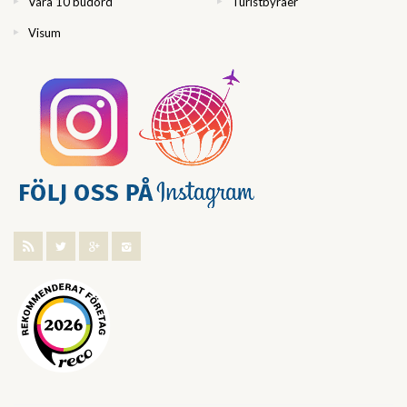
Våra 10 budord
Turistbyråer
Visum