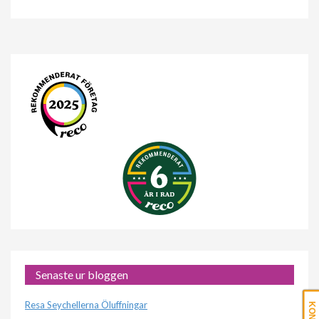
Senaste ur bloggen
Resa Seychellerna Öluffningar