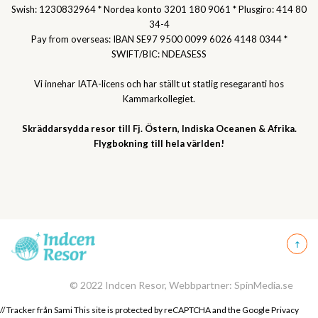
Swish: 1230832964 * Nordea konto 3201 180 9061 * Plusgiro: 414 80
34-4
Pay from overseas: IBAN SE97 9500 0099 6026 4148 0344 *
SWIFT/BIC: NDEASESS
Vi innehar IATA-licens och har ställt ut statlig resegaranti hos
Kammarkollegiet.
Skräddarsydda resor till Fj. Östern, Indiska Oceanen & Afrika.
Flygbokning till hela världen!
© 2022 Indcen Resor, Webbpartner: SpinMedia.se
// Tracker från Sami This site is protected by reCAPTCHA and the Google
Privacy