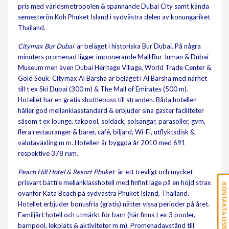
pris med världsmetropolen & spännande Dubai City samt kända
semesterön Koh Phuket Island i sydvästra delen av konungariket
Thailand.
Citymax Bur Dubai
är beläget i historiska Bur Dubai. På några
minuters promenad ligger imponerande Mall Bur Juman & Dubai
Museum men även Dubai Heritage Village, World Trade Center &
Gold Souk. Citymax Al Barsha är beläget i Al Barsha med närhet
till t ex Ski Dubai (300 m) & The Mall of Emirates (500 m).
Hotellet har en gratis shuttlebuss till stranden. Båda hotellen
håller god mellanklasstandard & erbjuder sina gäster faciliteter
såsom t ex lounge, takpool, soldäck, solsängar, parasoller, gym,
flera restauranger & barer, café, biljard, Wi-Fi, utflyktsdisk &
valutaväxling m m. Hotellen är byggda år 2010 med 691
respektive 378 rum.
Peach Hill Hotel & Resort Phuket
är ett trevligt och mycket
prisvärt bättre mellanklasshotell med finfint läge på en höjd strax
KONTAKTA OSS
ovanför Kata Beach på sydvästra Phuket Island, Thailand.
Hotellet erbjuder bonusfria (gratis) nätter vissa perioder på året.
Familjärt hotell och utmärkt för barn (här finns t ex 3 pooler,
barnpool, lekplats & aktiviteter m m). Promenadavstånd till