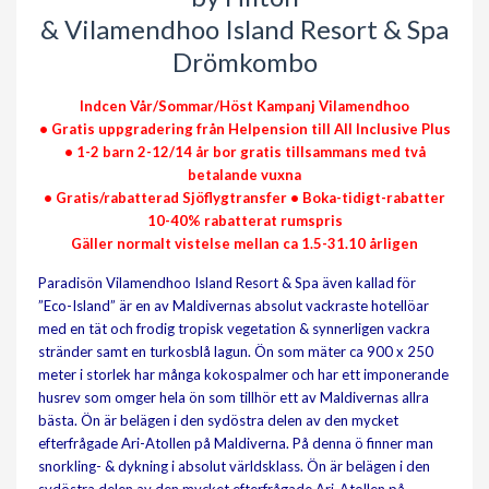
& Vilamendhoo Island Resort & Spa
Drömkombo
Indcen Vår/Sommar/Höst Kampanj Vilamendhoo
• Gratis uppgradering från Helpension till All Inclusive Plus
• 1-2 barn 2-12/14 år bor gratis tillsammans med två
betalande vuxna
• Gratis/rabatterad Sjöflygtransfer • Boka-tidigt-rabatter
10-40% rabatterat rumspris
Gäller normalt vistelse mellan ca 1.5-31.10 årligen
Paradisön Vilamendhoo Island Resort & Spa även kallad för
”Eco-Island” är en av Maldivernas absolut vackraste hotellöar
med en tät och frodig tropisk vegetation & synnerligen vackra
stränder samt en turkosblå lagun. Ön som mäter ca 900 x 250
meter i storlek har många kokospalmer och har ett imponerande
husrev som omger hela ön som tillhör ett av Maldivernas allra
bästa. Ön är belägen i den sydöstra delen av den mycket
efterfrågade Ari-Atollen på Maldiverna. På denna ö finner man
snorkling- & dykning i absolut världsklass. Ön är belägen i den