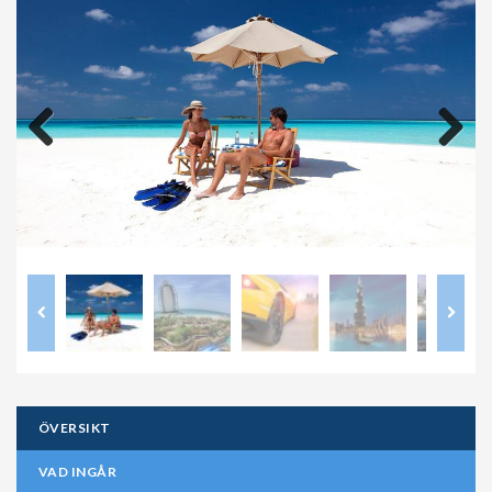
Previous
Next
ÖVERSIKT
VAD INGÅR