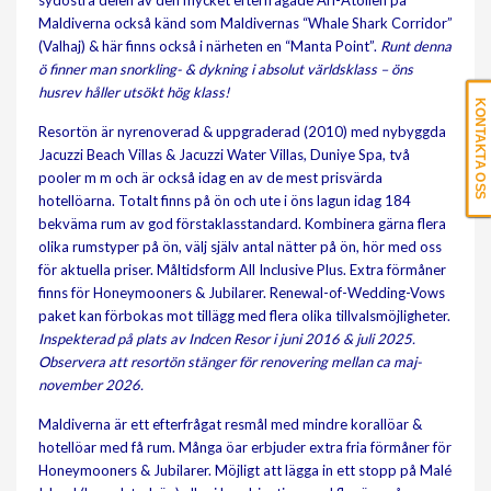
sydöstra delen av den mycket efterfrågade Ari-Atollen på
Maldiverna också känd som Maldivernas “Whale Shark Corridor”
(Valhaj) & här finns också i närheten en “Manta Point”.
Runt
denna
ö finner man snorkling- & dykning i absolut världsklass – öns
husrev håller utsökt hög klass!
KONTAKTA OSS
Resortön är nyrenoverad & uppgraderad (2010) med nybyggda
Jacuzzi Beach Villas & Jacuzzi Water Villas, Duniye Spa, två
pooler m m och är också idag en av de mest prisvärda
hotellöarna. Totalt finns på ön och ute i öns lagun idag 184
bekväma rum av god förstaklasstandard. Kombinera gärna flera
olika rumstyper på ön, välj själv antal nätter på ön, hör med oss
för aktuella priser. Måltidsform All Inclusive Plus. Extra förmåner
finns för Honeymooners & Jubilarer. Renewal-of-Wedding-Vows
paket kan förbokas mot tillägg med flera olika tillvalsmöjligheter.
Inspekterad på plats av Indcen Resor i juni 2016 & juli 2025.
Observera att resortön stänger för renovering mellan ca maj-
november 2026.
Maldiverna är ett efterfrågat resmål med mindre korallöar &
hotellöar med få rum. Många öar erbjuder extra fria förmåner för
Honeymooners & Jubilarer. Möjligt att lägga in ett stopp på Malé