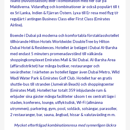
Island (huvudstadsön) eller i kombination med fler öar på
Maldiverna. Vidareflyg och kombinationer är också populärt till t
ex Sri Lanka, Indien & Fjärran Östern. Lyxa till Er resa med flyg t/r
reguljärt i antingen Business Class eller First Class (Emirates
Airline).
Boende i Dubai på moderna och komfortabla förstaklasshotellet
tillhörande Hilton Hotels Worldwide: DoubleTree by Hilton
Dubai Hotel & Residences. Hotellet är beläget i Dubai Al-Barsha
med endast 5 minuters promenadavstånd till välkända
shoppingkomplexet Emirates Mall & Ski Dubai. Al-Barsha Area
(affärsdistriktet) har många butiker, restauranger och
sevärdheter. I närheten av hotellet ligger även Dubai Metro, Wild
Wadi Water Park & Emirates Golf Club. Hotellet har en gratis
shuttle-bus till stranden (Jumeirah Beach) och shoppingcenter
(Emirates Mall). Hotellet har totalt 359 inbjudande rum &
erbjuder sina gäster många faciliteter såsom t ex centralt läge i
staden, konferens, lounge, utflyktsdisk, Wi-Fi (allmänna
utrymmen), parkering, gym, pool, soldäck, solsängar, parasoller,
2 restauranger, bar, sauna, ångbad, hissar & valutaväxling m m.
Mycket efterfrågad kombinationsresa med synnerligen läckra