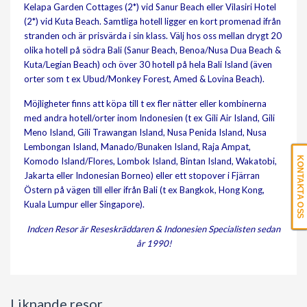
Kelapa Garden Cottages (2*) vid Sanur Beach eller Vilasiri Hotel
(2*) vid Kuta Beach. Samtliga hotell ligger en kort promenad ifrån
stranden och är prisvärda i sin klass. Välj hos oss mellan drygt 20
olika hotell på södra Bali (Sanur Beach, Benoa/Nusa Dua Beach &
Kuta/Legian Beach) och över 30 hotell på hela Bali Island (även
orter som t ex Ubud/Monkey Forest, Amed & Lovina Beach).
Möjligheter finns att köpa till t ex fler nätter eller kombinerna
med andra hotell/orter inom Indonesien (t ex Gili Air Island, Gili
Meno Island, Gili Trawangan Island, Nusa Penida Island, Nusa
Lembongan Island, Manado/Bunaken Island, Raja Ampat,
KONTAKTA OSS
Komodo Island/Flores, Lombok Island, Bintan Island, Wakatobi,
Jakarta eller Indonesian Borneo) eller ett stopover i Fjärran
Östern på vägen till eller ifrån Bali (t ex Bangkok, Hong Kong,
Kuala Lumpur eller Singapore).
Indcen Resor är Reseskräddaren & Indonesien Specialisten sedan
år 1990!
Liknande resor