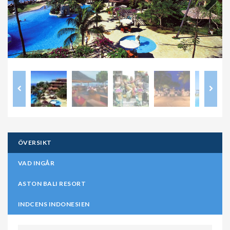
Previous
Next
ÖVERSIKT
VAD INGÅR
ASTON BALI RESORT
INDCENS INDONESIEN