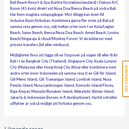
Bali Beach Resort & Spa (bättre förstaklasstandard) i Deluxe A/C
Room (45 kvm) direkt vid Nusa Dua/Benoa Beach på södra Bali.
Här finns magiska soluppgångar. Mot tillägg kan även All
Inclusive Basis förbokas. Kombinera gärna fler orter på Bali på
samma resa genom oss, välj mellan orter som t ex Kuta/Legian
Beach, Sanur Beach, Benoa/Nusa Dua Beach, Amed Beach, Lovina
Beach/Singaraja & Ubud/Monkey Forest. Vi skräddarsyr med
privata transfers (bil eller minibuss).
Möjligheter finns att lägga till en Stopover på vägen till eller ifrån
Bali i t ex Bangkok City (Thailand), Singapore City, Kuala Lumpur
City (Malaysia) eller Hong Kong City (Kina) eller kombinera med
KONTAKTA OSS
andra orter inom Indonesien på samma resa (t ex Gili Air Island,
Gili Meno Island, Gili Trawangan Island, Lombok Island, Nusa
Penida Island, Nusa Lembongan Island, Komodo Island/Flores,
Raja Ampat, Manado/Bunaken Island, Wakatobi, Bintan Island,
Jakarta & Indonesian Borneo m fl destinationer). Hyrbil och/eller
utflykter är också möjligt att förboka genom oss.
Liknande resor