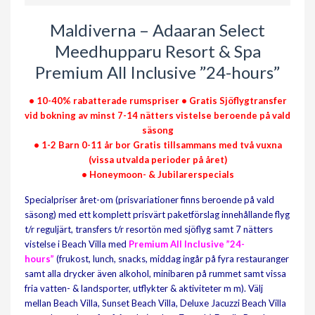
Maldiverna – Adaaran Select
Meedhupparu Resort & Spa
Premium All Inclusive ”24-hours”
• 10-40% rabatterade rumspriser
• Gratis Sjöflygtransfer
vid bokning av minst 7-14 nätters vistelse beroende på vald
säsong
• 1-2 Barn 0-11 år bor Gratis tillsammans med två vuxna
(vissa utvalda perioder på året)
• Honeymoon- & Jubilarerspecials
Specialpriser året-om (prisvariationer finns beroende på vald
säsong) med ett komplett prisvärt paketförslag innehållande flyg
t/r reguljärt, transfers t/r resortön med sjöflyg samt 7 nätters
vistelse i Beach Villa med
Premium
All Inclusive ”24-
hours”
(frukost, lunch, snacks, middag ingår på fyra restauranger
samt alla drycker även alkohol, minibaren på rummet samt vissa
fria vatten- & landsporter, utflykter & aktiviteter m m). Välj
mellan Beach Villa, Sunset Beach Villa, Deluxe Jacuzzi Beach Villa