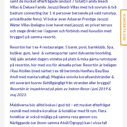
samt de mycket efterfrågade (endast 7 totalt) Family Beach
Villas & Deluxe Family Jacuzzi Beach Villas med två sovrum & två
badrum connecting (tar 1-6 personer beroende på vald rumstyp,
KONTAKTA OSS
prisskillnader finns). Vi bokar även Adaaran Prestige Jacuzzi
Water Villas (belägna över havet med jacuzzi, en privat terrass
och stege direkt ner i lagunen och förbinds med huvudön med
bryggor) på samma resortö.
Resortön har t ex 4 restauranger, 5 barer, pool, barnklubb, Spa,
butiker, gym, land- & vattensporter samt dykcenter/snorkling.
Välj själv antalet dagars vistelse på plats & mixa gärna rumstyper
på resortön, hör med oss för aktuella priser. Resortön är belägen
i Raa Atollen (med närhet t ex till berömda Hanifaru Bay/Baa
Atoll med manta/valhaj). Magiska snövita korallsandstränder &
ett suveränt husrev (lättillgängligt från stranden eller brygga)!
Resortön är inspekterad på plats av Indcen Resor i juni 2019 &
maj 2023.
Maldiverna bör alltid bokas i god tid – ett mycket efterfrågat
resmål med mindre korallöar & hotellöar med få rum. Flera
hotellöar är också möjliga på samma resa genom oss.
Närliggande öar (inom samma Atoll/Ögrupp) kan i vissa fall