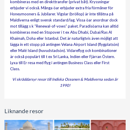
kombineras med en direkttransfer (privat båt). Kryssningar
erbjuder vi också. Många öar erbjuder extra fria förmåner för
Honeymooners & Jubilarer. Vigslar (bröllop) är inte tillåtna på
Maldiverna enligt svensk standard/lag. Vissa öar anordnar dock
mot tillägg s k ”Renewal-of-vows” paket. Paradisöarna kan alltid
kombineras med en Stopover i t ex Abu Dhabi, Dubai/Ras Al
Khaimah, Doha eller Istanbul. Det är naturligtvis även möjligt att
lägga in ett stopp på antingen Velana Airport Island (flygplatsön)
eller Malé Island (huvudstadsön). Vidareflyg och kombinationer
är också populärt till t ex Sri Lanka, Indien eller Fjärran Östern.
Lyxa till Er resa med flyg i antingen Business Class eller First
Class.
Vi skräddarsyr resor till Indiska Oceanen & Maldiverna sedan år
1990!
Liknande resor