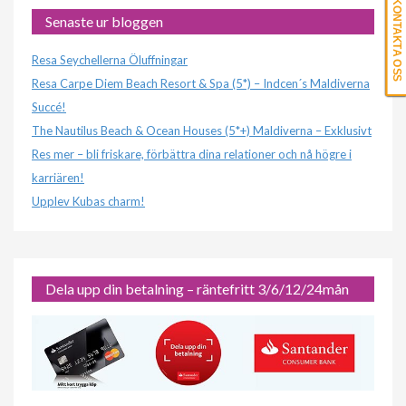
KONTAKTA OSS
Senaste ur bloggen
Resa Seychellerna Öluffningar
Resa Carpe Diem Beach Resort & Spa (5*) – Indcen´s Maldiverna
Succé!
The Nautilus Beach & Ocean Houses (5*+) Maldiverna – Exklusivt
Res mer – bli friskare, förbättra dina relationer och nå högre i
karriären!
Upplev Kubas charm!
Dela upp din betalning – räntefritt 3/6/12/24mån