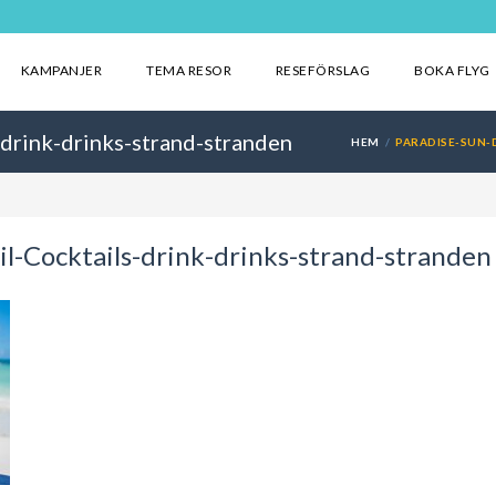
KAMPANJER
TEMA RESOR
RESEFÖRSLAG
BOKA FLYG
drink-drinks-strand-stranden
HEM
PARADISE-SUN-
l-Cocktails-drink-drinks-strand-stranden