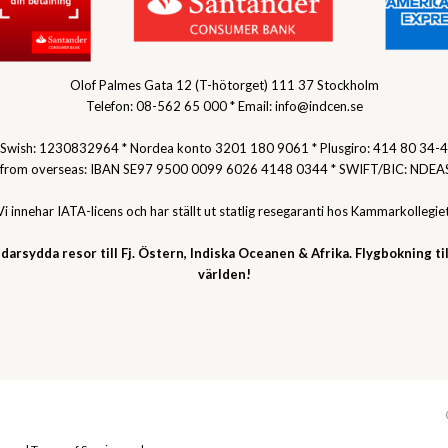
Olof Palmes Gata 12 (T-hötorget) 111 37 Stockholm
Telefon: 08-562 65 000 * Email: info@indcen.se
Swish: 1230832964 * Nordea konto 3201 180 9061 * Plusgiro: 414 80 34-4
 from overseas: IBAN SE97 9500 0099 6026 4148 0344 * SWIFT/BIC: NDEA
Vi innehar IATA-licens och har ställt ut statlig resegaranti hos Kammarkollegiet
darsydda resor till Fj. Östern, Indiska Oceanen & Afrika. Flygbokning til
världen!