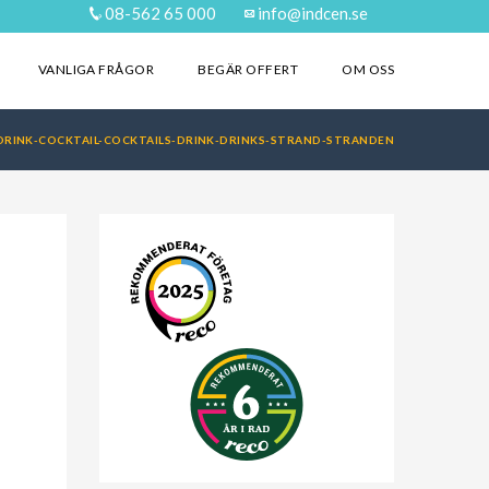
08-562 65 000
info@indcen.se
VANLIGA FRÅGOR
BEGÄR OFFERT
OM OSS
DRINK-COCKTAIL-COCKTAILS-DRINK-DRINKS-STRAND-STRANDEN