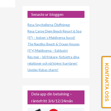
Senaste ur bloggen
Resa Seychellerna Öluffningar
Resa Carpe Diem Beach Resort & Spa
(5*) – Indcen´s Maldiverna Succé!
The Nautilus Beach & Ocean Houses
(5*+) Maldiverna – Exklusivt
Res mer – bli friskare, förbättra dina
relationer och nå högre i karriären!
KONTAKTA OSS
Upplev Kubas charm!
Dela upp din betalning –
räntefritt 3/6/12/24mån