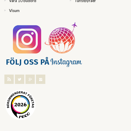
Våra 10 budord
Turistbyråer
Visum