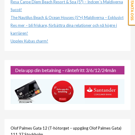
KONTAKTA OSS
Resa Carpe Diem Beach Resort & Spa (5*) – Indcen´s Maldiverna
Succé!
The Nautilus Beach & Ocean Houses (5*+) Maldiverna – Exklusivt
Res mer – bli friskare, förbättra dina relationer och nå högre i
karriären!
Upplev Kubas charm!
Dela upp din betalning – räntefritt 3/6/12/24mån
Olof Palmes Gata 12 (T-hötorget – uppgång Olof Palmes Gata)
111 37 Stockholm