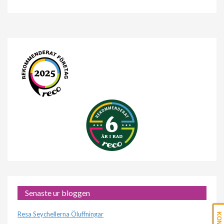
Senaste ur bloggen
Resa Seychellerna Öluffningar