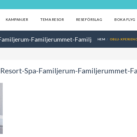
KAMPANJER
TEMA RESOR
RESEFÖRSLAG
BOKA FLYG
Familjerum-Familjerummet-Familj
HEM
OBLU-XPERIENC
-Resort-Spa-Familjerum-Familjerummet-Fa