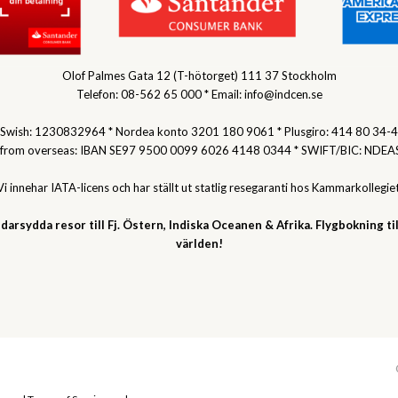
Olof Palmes Gata 12 (T-hötorget) 111 37 Stockholm
Telefon: 08-562 65 000 * Email: info@indcen.se
Swish: 1230832964 * Nordea konto 3201 180 9061 * Plusgiro: 414 80 34-4
 from overseas: IBAN SE97 9500 0099 6026 4148 0344 * SWIFT/BIC: NDEA
Vi innehar IATA-licens och har ställt ut statlig resegaranti hos Kammarkollegiet
darsydda resor till Fj. Östern, Indiska Oceanen & Afrika. Flygbokning til
världen!