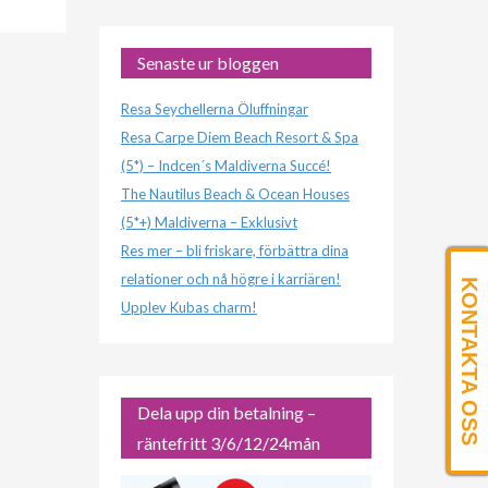
Senaste ur bloggen
Resa Seychellerna Öluffningar
Resa Carpe Diem Beach Resort & Spa
(5*) – Indcen´s Maldiverna Succé!
The Nautilus Beach & Ocean Houses
(5*+) Maldiverna – Exklusivt
Res mer – bli friskare, förbättra dina
relationer och nå högre i karriären!
KONTAKTA OSS
Upplev Kubas charm!
Dela upp din betalning –
räntefritt 3/6/12/24mån