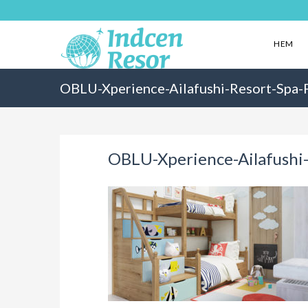
HEM
OBLU-Xperience-Ailafushi-Resort-Spa-
OBLU-Xperience-Ailafushi