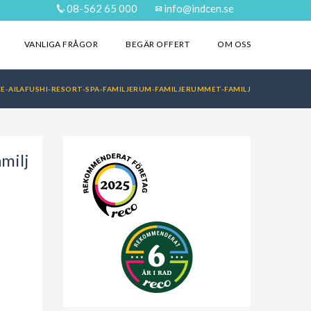
08-562 65 000
info@indcen.se
VANLIGA FRÅGOR
BEGÄR OFFERT
OM OSS
E-AILAFUSHI-RESORT-SPA-FAMILJERUM-FAMILJERUMMET-FAMILJ
milj