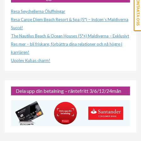
KONTAKTA OSS
Resa Seychellerna Öluffningar
Resa Carpe Diem Beach Resort & Spa (5*) – Indcen´s Maldiverna
Succé!
The Nautilus Beach & Ocean Houses (5*+) Maldiverna – Exklusivt
Res mer – bli friskare, förbättra dina relationer och nå högre i
karriären!
Upplev Kubas charm!
Dela upp din betalning – räntefritt 3/6/12/24mån