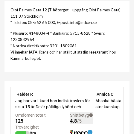
Olof Palmes Gata 12 (T-hötorget – uppgång Olof Palmes Gata)
111 37 Stockholm
* Telefon: 08-562 65 000, E-post: info@indcen.se
* Plusgiro: 4148034-4 * Bankgiro: 5715-8628 * Swish:
1230832964
* Nordea direktkonto: 3201 1809061
Vi innehar IATA-licens och har ställt ut statlig resegaranti hos
Kammarkollegiet.