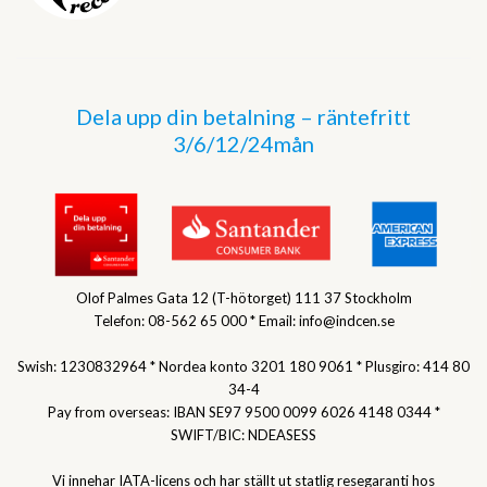
Dela upp din betalning – räntefritt
3/6/12/24mån
Olof Palmes Gata 12 (T-hötorget) 111 37 Stockholm
Telefon: 08-562 65 000 * Email: info@indcen.se
Swish: 1230832964 * Nordea konto 3201 180 9061 * Plusgiro: 414 80
34-4
Pay from overseas: IBAN SE97 9500 0099 6026 4148 0344 *
SWIFT/BIC: NDEASESS
Vi innehar IATA-licens och har ställt ut statlig resegaranti hos