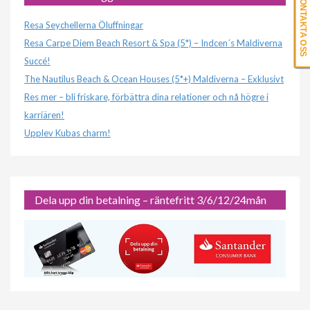
KONTAKTA OSS
Resa Seychellerna Öluffningar
Resa Carpe Diem Beach Resort & Spa (5*) – Indcen´s Maldiverna
Succé!
The Nautilus Beach & Ocean Houses (5*+) Maldiverna – Exklusivt
Res mer – bli friskare, förbättra dina relationer och nå högre i
karriären!
Upplev Kubas charm!
Dela upp din betalning – räntefritt 3/6/12/24mån