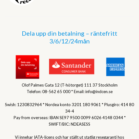
Dela upp din betalning – räntefritt
3/6/12/24mån
Olof Palmes Gata 12 (T-hötorget) 111 37 Stockholm
Telefon: 08-562 65 000 * Email: info@indcen.se
Swish: 1230832964 * Nordea konto 3201 180 9061 * Plusgiro: 414 80
34-4
Pay from overseas: IBAN SE97 9500 0099 6026 4148 0344 *
SWIFT/BIC: NDEASESS
Vi innehar IATA-licens och har ställt ut statlig resegaranti hos