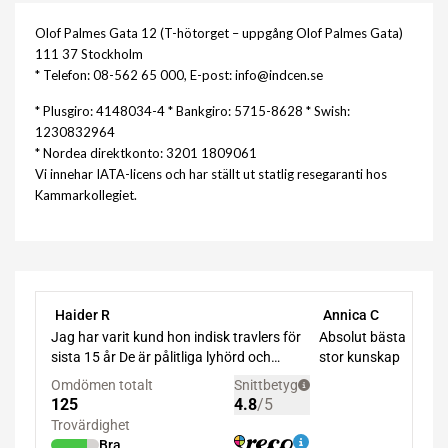
Olof Palmes Gata 12 (T-hötorget – uppgång Olof Palmes Gata)
111 37 Stockholm
* Telefon: 08-562 65 000, E-post: info@indcen.se
* Plusgiro: 4148034-4 * Bankgiro: 5715-8628 * Swish:
1230832964
* Nordea direktkonto: 3201 1809061
Vi innehar IATA-licens och har ställt ut statlig resegaranti hos
Kammarkollegiet.