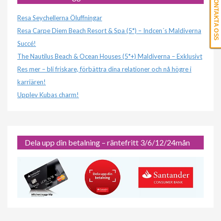
KONTAKTA OSS
Resa Seychellerna Öluffningar
Resa Carpe Diem Beach Resort & Spa (5*) – Indcen´s Maldiverna
Succé!
The Nautilus Beach & Ocean Houses (5*+) Maldiverna – Exklusivt
Res mer – bli friskare, förbättra dina relationer och nå högre i
karriären!
Upplev Kubas charm!
Dela upp din betalning – räntefritt 3/6/12/24mån