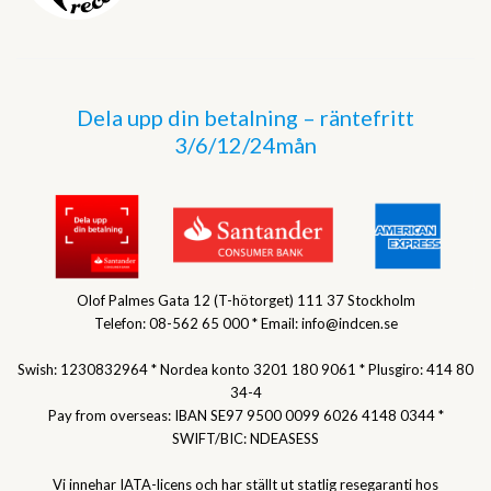
Dela upp din betalning – räntefritt
3/6/12/24mån
Olof Palmes Gata 12 (T-hötorget) 111 37 Stockholm
Telefon: 08-562 65 000 * Email: info@indcen.se
Swish: 1230832964 * Nordea konto 3201 180 9061 * Plusgiro: 414 80
34-4
Pay from overseas: IBAN SE97 9500 0099 6026 4148 0344 *
SWIFT/BIC: NDEASESS
Vi innehar IATA-licens och har ställt ut statlig resegaranti hos