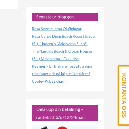
Senaste ur bloggen
Resa Seychellerna Öluffningar
Resa Carpe Diem Beach Resort & Spa
(5*) – Indcen´s Maldiverna Succé!
The Nautilus Beach & Ocean Houses
(5*+) Maldiverna – Exklusivt
Res mer – bli friskare, förbättra dina
relationer och nå högre i karriären!
KONTAKTA OSS
Upplev Kubas charm!
Dela upp din betalning –
räntefritt 3/6/12/24mån