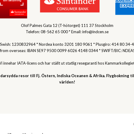
Olof Palmes Gata 12 (T-hötorget) 111 37 Stockholm
Telefon: 08-562 65 000 * Email: info@indcen.se
Swish: 1230832964 * Nordea konto 3201 180 9061 * Plusgiro: 414 80 34-4
 from overseas: IBAN SE97 9500 0099 6026 4148 0344 * SWIFT/BIC: NDEA
Vi innehar IATA-licens och har ställt ut statlig resegaranti hos Kammarkollegiet
darsydda resor till Fj. Östern, Indiska Oceanen & Afrika. Flygbokning til
världen!