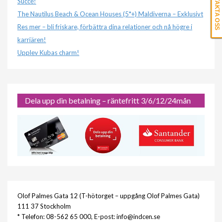
KONTAKTA OSS
Succé!
The Nautilus Beach & Ocean Houses (5*+) Maldiverna – Exklusivt
Res mer – bli friskare, förbättra dina relationer och nå högre i
karriären!
Upplev Kubas charm!
Dela upp din betalning – räntefritt 3/6/12/24mån
Olof Palmes Gata 12 (T-hötorget – uppgång Olof Palmes Gata)
111 37 Stockholm
* Telefon: 08-562 65 000, E-post: info@indcen.se