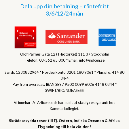
Dela upp din betalning – räntefritt
3/6/12/24mån
Olof Palmes Gata 12 (T-hötorget) 111 37 Stockholm
Telefon: 08-562 65 000 * Email: info@indcen.se
Swish: 1230832964 * Nordea konto 3201 180 9061 * Plusgiro: 414 80
34-4
Pay from overseas: IBAN SE97 9500 0099 6026 4148 0344 *
SWIFT/BIC: NDEASESS
Vi innehar IATA-licens och har ställt ut statlig resegaranti hos
Kammarkollegiet.
Skräddarsydda resor till Fj. Östern, Indiska Oceanen & Afrika.
Flygbokning till hela världen!