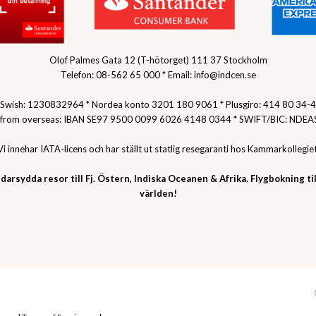
Olof Palmes Gata 12 (T-hötorget) 111 37 Stockholm
Telefon: 08-562 65 000 * Email: info@indcen.se
Swish: 1230832964 * Nordea konto 3201 180 9061 * Plusgiro: 414 80 34-4
 from overseas: IBAN SE97 9500 0099 6026 4148 0344 * SWIFT/BIC: NDEA
Vi innehar IATA-licens och har ställt ut statlig resegaranti hos Kammarkollegiet
darsydda resor till Fj. Östern, Indiska Oceanen & Afrika. Flygbokning til
världen!