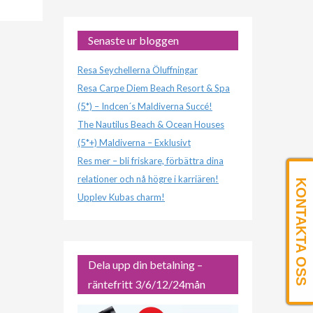
Senaste ur bloggen
Resa Seychellerna Öluffningar
Resa Carpe Diem Beach Resort & Spa
(5*) – Indcen´s Maldiverna Succé!
The Nautilus Beach & Ocean Houses
(5*+) Maldiverna – Exklusivt
Res mer – bli friskare, förbättra dina
relationer och nå högre i karriären!
KONTAKTA OSS
Upplev Kubas charm!
Dela upp din betalning –
räntefritt 3/6/12/24mån