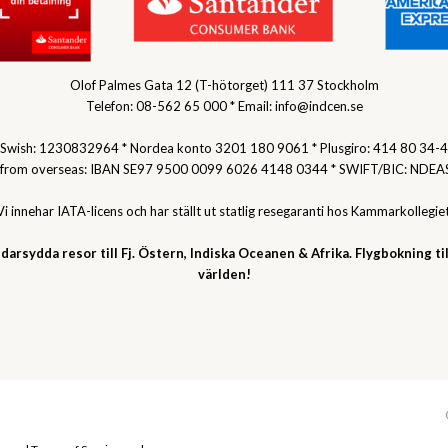
Olof Palmes Gata 12 (T-hötorget) 111 37 Stockholm
Telefon: 08-562 65 000 * Email: info@indcen.se
Swish: 1230832964 * Nordea konto 3201 180 9061 * Plusgiro: 414 80 34-4
 from overseas: IBAN SE97 9500 0099 6026 4148 0344 * SWIFT/BIC: NDEA
Vi innehar IATA-licens och har ställt ut statlig resegaranti hos Kammarkollegiet
darsydda resor till Fj. Östern, Indiska Oceanen & Afrika. Flygbokning til
världen!