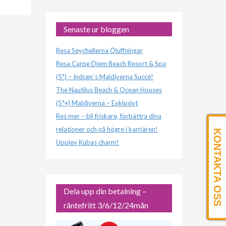
Senaste ur bloggen
Resa Seychellerna Öluffningar
Resa Carpe Diem Beach Resort & Spa
(5*) – Indcen´s Maldiverna Succé!
The Nautilus Beach & Ocean Houses
(5*+) Maldiverna – Exklusivt
Res mer – bli friskare, förbättra dina
relationer och nå högre i karriären!
KONTAKTA OSS
Upplev Kubas charm!
Dela upp din betalning –
räntefritt 3/6/12/24mån