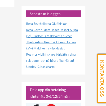
Senaste ur bloggen
Resa Seychellerna Öluffningar
Resa Carpe Diem Beach Resort & Spa
(5*) – Indcen´s Maldiverna Succé!
The Nautilus Beach & Ocean Houses
(5*+) Maldiverna – Exklusivt
Res mer – bli friskare, förbättra dina
relationer och nå högre i karriären!
KONTAKTA OSS
Upplev Kubas charm!
Dela upp din betalning –
räntefritt 3/6/12/24mån