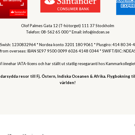
Olof Palmes Gata 12 (T-hötorget) 111 37 Stockholm
Telefon: 08-562 65 000 * Email: info@indcen.se
Swish: 1230832964 * Nordea konto 3201 180 9061 * Plusgiro: 414 80 34-4
 from overseas: IBAN SE97 9500 0099 6026 4148 0344 * SWIFT/BIC: NDEA
Vi innehar IATA-licens och har ställt ut statlig resegaranti hos Kammarkollegiet
darsydda resor till Fj. Östern, Indiska Oceanen & Afrika. Flygbokning til
världen!