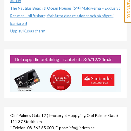
KONTAKTA OSS
Succé!
The Nautilus Beach & Ocean Houses (5*+) Maldiverna – Exklusivt
Res mer – bli friskare, förbättra dina relationer och nå högre i
karriären!
Upplev Kubas charm!
Dela upp din betalning – räntefritt 3/6/12/24mån
Olof Palmes Gata 12 (T-hötorget – uppgång Olof Palmes Gata)
111 37 Stockholm
* Telefon: 08-562 65 000, E-post: info@indcen.se