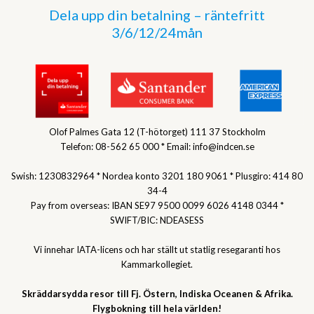
Dela upp din betalning – räntefritt
3/6/12/24mån
Olof Palmes Gata 12 (T-hötorget) 111 37 Stockholm
Telefon: 08-562 65 000 * Email: info@indcen.se
Swish: 1230832964 * Nordea konto 3201 180 9061 * Plusgiro: 414 80
34-4
Pay from overseas: IBAN SE97 9500 0099 6026 4148 0344 *
SWIFT/BIC: NDEASESS
Vi innehar IATA-licens och har ställt ut statlig resegaranti hos
Kammarkollegiet.
Skräddarsydda resor till Fj. Östern, Indiska Oceanen & Afrika.
Flygbokning till hela världen!