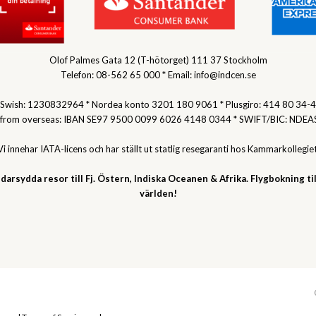
Olof Palmes Gata 12 (T-hötorget) 111 37 Stockholm
Telefon: 08-562 65 000 * Email: info@indcen.se
Swish: 1230832964 * Nordea konto 3201 180 9061 * Plusgiro: 414 80 34-4
 from overseas: IBAN SE97 9500 0099 6026 4148 0344 * SWIFT/BIC: NDEA
Vi innehar IATA-licens och har ställt ut statlig resegaranti hos Kammarkollegiet
darsydda resor till Fj. Östern, Indiska Oceanen & Afrika. Flygbokning til
världen!