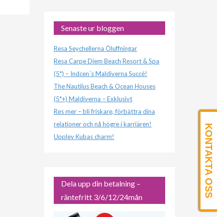
Senaste ur bloggen
Resa Seychellerna Öluffningar
Resa Carpe Diem Beach Resort & Spa
(5*) – Indcen´s Maldiverna Succé!
The Nautilus Beach & Ocean Houses
(5*+) Maldiverna – Exklusivt
Res mer – bli friskare, förbättra dina
relationer och nå högre i karriären!
KONTAKTA OSS
Upplev Kubas charm!
Dela upp din betalning –
räntefritt 3/6/12/24mån