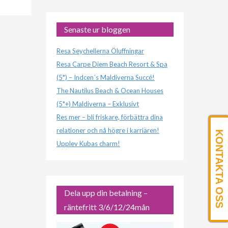
Senaste ur bloggen
Resa Seychellerna Öluffningar
Resa Carpe Diem Beach Resort & Spa
(5*) – Indcen´s Maldiverna Succé!
The Nautilus Beach & Ocean Houses
(5*+) Maldiverna – Exklusivt
Res mer – bli friskare, förbättra dina
relationer och nå högre i karriären!
KONTAKTA OSS
Upplev Kubas charm!
Dela upp din betalning –
räntefritt 3/6/12/24mån