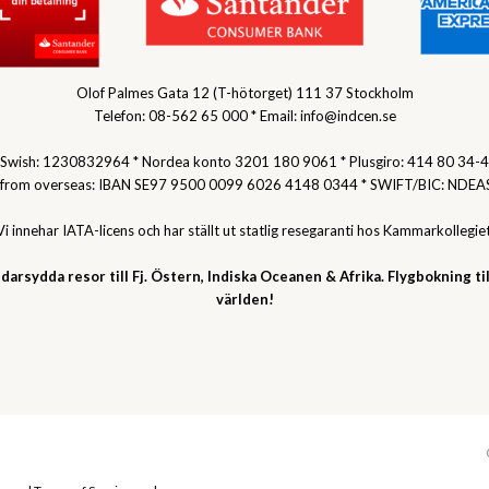
Olof Palmes Gata 12 (T-hötorget) 111 37 Stockholm
Telefon: 08-562 65 000 * Email: info@indcen.se
Swish: 1230832964 * Nordea konto 3201 180 9061 * Plusgiro: 414 80 34-4
 from overseas: IBAN SE97 9500 0099 6026 4148 0344 * SWIFT/BIC: NDEA
Vi innehar IATA-licens och har ställt ut statlig resegaranti hos Kammarkollegiet
darsydda resor till Fj. Östern, Indiska Oceanen & Afrika. Flygbokning til
världen!