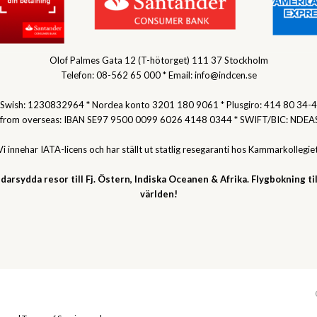
Olof Palmes Gata 12 (T-hötorget) 111 37 Stockholm
Telefon: 08-562 65 000 * Email: info@indcen.se
Swish: 1230832964 * Nordea konto 3201 180 9061 * Plusgiro: 414 80 34-4
 from overseas: IBAN SE97 9500 0099 6026 4148 0344 * SWIFT/BIC: NDEA
Vi innehar IATA-licens och har ställt ut statlig resegaranti hos Kammarkollegiet
darsydda resor till Fj. Östern, Indiska Oceanen & Afrika. Flygbokning til
världen!