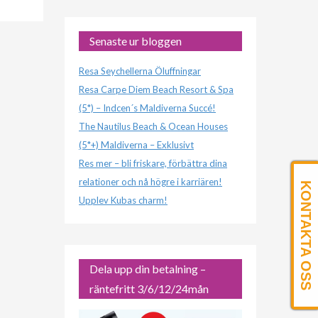
Senaste ur bloggen
Resa Seychellerna Öluffningar
Resa Carpe Diem Beach Resort & Spa
(5*) – Indcen´s Maldiverna Succé!
The Nautilus Beach & Ocean Houses
(5*+) Maldiverna – Exklusivt
Res mer – bli friskare, förbättra dina
relationer och nå högre i karriären!
KONTAKTA OSS
Upplev Kubas charm!
Dela upp din betalning –
räntefritt 3/6/12/24mån