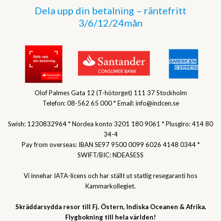
Dela upp din betalning – räntefritt
3/6/12/24mån
Olof Palmes Gata 12 (T-hötorget) 111 37 Stockholm
Telefon: 08-562 65 000 * Email: info@indcen.se
Swish: 1230832964 * Nordea konto 3201 180 9061 * Plusgiro: 414 80
34-4
Pay from overseas: IBAN SE97 9500 0099 6026 4148 0344 *
SWIFT/BIC: NDEASESS
Vi innehar IATA-licens och har ställt ut statlig resegaranti hos
Kammarkollegiet.
Skräddarsydda resor till Fj. Östern, Indiska Oceanen & Afrika.
Flygbokning till hela världen!