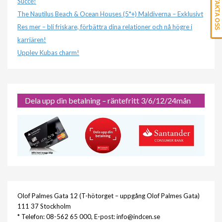
KONTAKTA OSS
Succé!
The Nautilus Beach & Ocean Houses (5*+) Maldiverna – Exklusivt
Res mer – bli friskare, förbättra dina relationer och nå högre i
karriären!
Upplev Kubas charm!
Dela upp din betalning – räntefritt 3/6/12/24mån
Olof Palmes Gata 12 (T-hötorget – uppgång Olof Palmes Gata)
111 37 Stockholm
* Telefon: 08-562 65 000, E-post: info@indcen.se