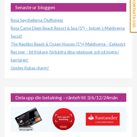
KONTAKTA OSS
Senaste ur bloggen
Resa Seychellerna Öluffningar
Resa Carpe Diem Beach Resort & Spa (5*) – Indcen´s Maldiverna
Succé!
The Nautilus Beach & Ocean Houses (5*+) Maldiverna – Exklusivt
Res mer – bli friskare, förbättra dina relationer och nå högre i
karriären!
Upplev Kubas charm!
Dela upp din betalning – räntefritt 3/6/12/24mån