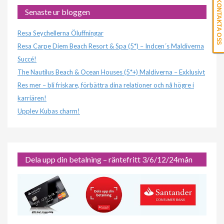
KONTAKTA OSS
Senaste ur bloggen
Resa Seychellerna Öluffningar
Resa Carpe Diem Beach Resort & Spa (5*) – Indcen´s Maldiverna
Succé!
The Nautilus Beach & Ocean Houses (5*+) Maldiverna – Exklusivt
Res mer – bli friskare, förbättra dina relationer och nå högre i
karriären!
Upplev Kubas charm!
Dela upp din betalning – räntefritt 3/6/12/24mån