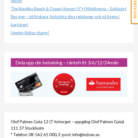
KONTAKTA OSS
Succé!
The Nautilus Beach & Ocean Houses (5*+) Maldiverna – Exklusivt
Res mer – bli friskare, förbättra dina relationer och nå högre i
karriären!
Upplev Kubas charm!
Dela upp din betalning – räntefritt 3/6/12/24mån
Olof Palmes Gata 12 (T-hötorget – uppgång Olof Palmes Gata)
111 37 Stockholm
* Telefon: 08-562 65 000, E-post: info@indcen.se