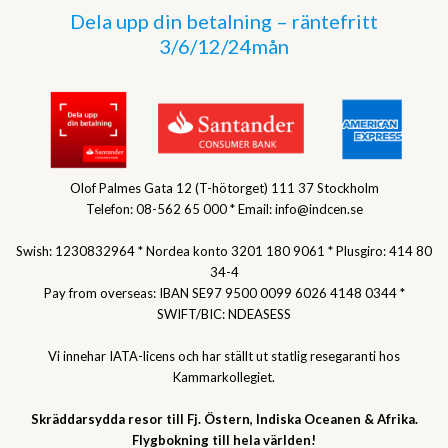
Dela upp din betalning – räntefritt
3/6/12/24mån
Olof Palmes Gata 12 (T-hötorget) 111 37 Stockholm
Telefon: 08-562 65 000 * Email: info@indcen.se
Swish: 1230832964 * Nordea konto 3201 180 9061 * Plusgiro: 414 80
34-4
Pay from overseas: IBAN SE97 9500 0099 6026 4148 0344 *
SWIFT/BIC: NDEASESS
Vi innehar IATA-licens och har ställt ut statlig resegaranti hos
Kammarkollegiet.
Skräddarsydda resor till Fj. Östern, Indiska Oceanen & Afrika.
Flygbokning till hela världen!