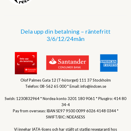
Dela upp din betalning – räntefritt
3/6/12/24mån
Olof Palmes Gata 12 (T-hötorget) 111 37 Stockholm
Telefon: 08-562 65 000 * Email: info@indcen.se
Swish: 1230832964 * Nordea konto 3201 180 9061 * Plusgiro: 414 80
34-4
Pay from overseas: IBAN SE97 9500 0099 6026 4148 0344 *
SWIFT/BIC: NDEASESS
Vi innehar IATA-licens och har ställt ut statlig resegaranti hos