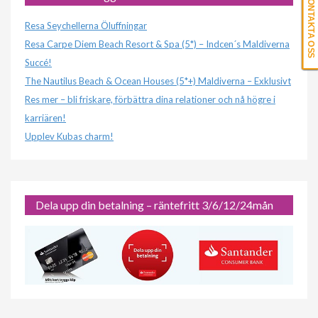
KONTAKTA OSS
Resa Seychellerna Öluffningar
Resa Carpe Diem Beach Resort & Spa (5*) – Indcen´s Maldiverna
Succé!
The Nautilus Beach & Ocean Houses (5*+) Maldiverna – Exklusivt
Res mer – bli friskare, förbättra dina relationer och nå högre i
karriären!
Upplev Kubas charm!
Dela upp din betalning – räntefritt 3/6/12/24mån