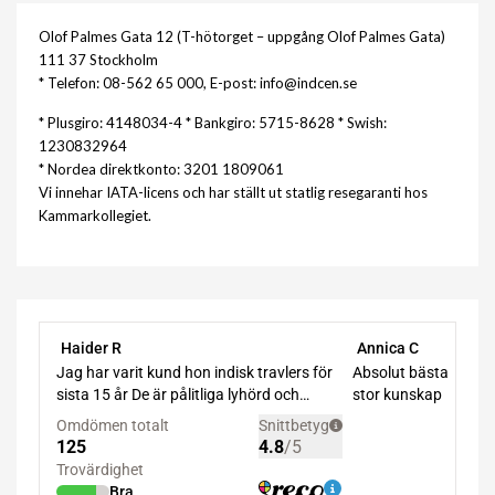
Olof Palmes Gata 12 (T-hötorget – uppgång Olof Palmes Gata)
111 37 Stockholm
* Telefon: 08-562 65 000, E-post: info@indcen.se
* Plusgiro: 4148034-4 * Bankgiro: 5715-8628 * Swish:
1230832964
* Nordea direktkonto: 3201 1809061
Vi innehar IATA-licens och har ställt ut statlig resegaranti hos
Kammarkollegiet.