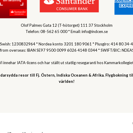
Olof Palmes Gata 12 (T-hötorget) 111 37 Stockholm
Telefon: 08-562 65 000 * Email: info@indcen.se
Swish: 1230832964 * Nordea konto 3201 180 9061 * Plusgiro: 414 80 34-4
 from overseas: IBAN SE97 9500 0099 6026 4148 0344 * SWIFT/BIC: NDEA
Vi innehar IATA-licens och har ställt ut statlig resegaranti hos Kammarkollegiet
darsydda resor till Fj. Östern, Indiska Oceanen & Afrika. Flygbokning til
världen!