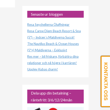
Senaste ur bloggen
Resa Seychellerna Öluffningar
Resa Carpe Diem Beach Resort & Spa
(5*) – Indcen´s Maldiverna Succé!
The Nautilus Beach & Ocean Houses
(5*+) Maldiverna – Exklusivt
Res mer – bli friskare, förbättra dina
relationer och nå högre i karriären!
KONTAKTA OSS
Upplev Kubas charm!
Dela upp din betalning –
räntefritt 3/6/12/24mån