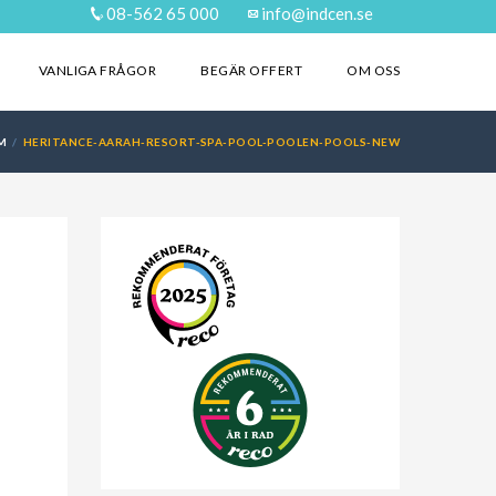
08-562 65 000
info@indcen.se
VANLIGA FRÅGOR
BEGÄR OFFERT
OM OSS
M
HERITANCE-AARAH-RESORT-SPA-POOL-POOLEN-POOLS-NEW