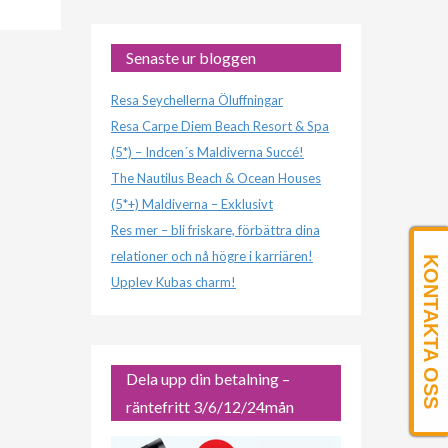
Senaste ur bloggen
Resa Seychellerna Öluffningar
Resa Carpe Diem Beach Resort & Spa
(5*) – Indcen´s Maldiverna Succé!
The Nautilus Beach & Ocean Houses
(5*+) Maldiverna – Exklusivt
Res mer – bli friskare, förbättra dina
relationer och nå högre i karriären!
KONTAKTA OSS
Upplev Kubas charm!
Dela upp din betalning –
räntefritt 3/6/12/24mån