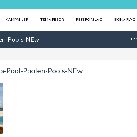
KAMPANJER
TEMA RESOR
RESEFÖRSLAG
BOKA FLYG
len-Pools-NEw
HE
pa-Pool-Poolen-Pools-NEw