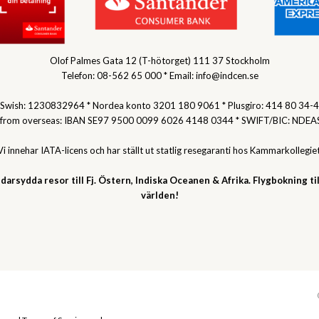
Olof Palmes Gata 12 (T-hötorget) 111 37 Stockholm
Telefon: 08-562 65 000 * Email: info@indcen.se
Swish: 1230832964 * Nordea konto 3201 180 9061 * Plusgiro: 414 80 34-4
 from overseas: IBAN SE97 9500 0099 6026 4148 0344 * SWIFT/BIC: NDEA
Vi innehar IATA-licens och har ställt ut statlig resegaranti hos Kammarkollegiet
darsydda resor till Fj. Östern, Indiska Oceanen & Afrika. Flygbokning til
världen!