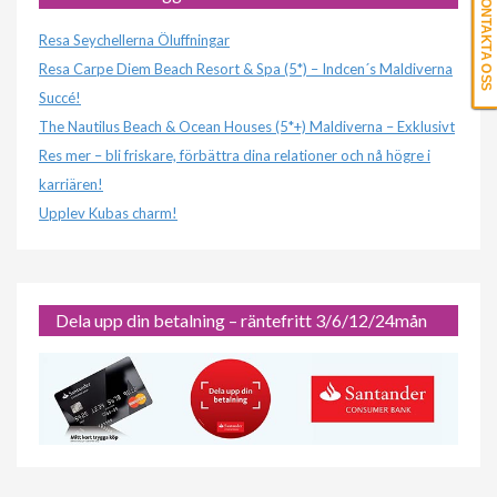
KONTAKTA OSS
Resa Seychellerna Öluffningar
Resa Carpe Diem Beach Resort & Spa (5*) – Indcen´s Maldiverna
Succé!
The Nautilus Beach & Ocean Houses (5*+) Maldiverna – Exklusivt
Res mer – bli friskare, förbättra dina relationer och nå högre i
karriären!
Upplev Kubas charm!
Dela upp din betalning – räntefritt 3/6/12/24mån