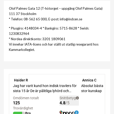
Olof Palmes Gata 12 (T-hötorget – uppgång Olof Palmes Gata)
111 37 Stockholm
* Telefon: 08-562 65 000, E-post: info@indcen.se
* Plusgiro: 4148034-4 * Bankgiro: 5715-8628 * Swish:
1230832964
* Nordea direktkonto: 3201 1809061
Vi innehar IATA-licens och har ställt ut statlig resegaranti hos
Kammarkollegiet.