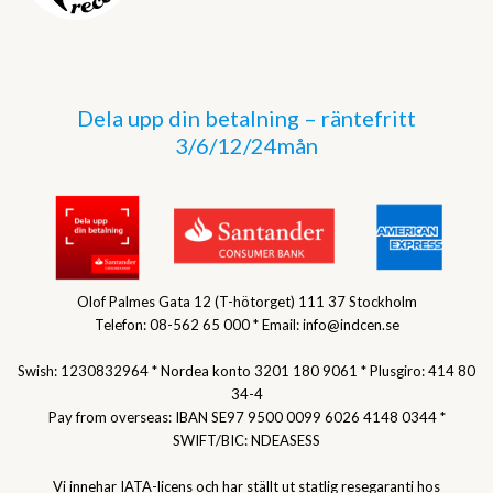
Dela upp din betalning – räntefritt
3/6/12/24mån
Olof Palmes Gata 12 (T-hötorget) 111 37 Stockholm
Telefon: 08-562 65 000 * Email: info@indcen.se
Swish: 1230832964 * Nordea konto 3201 180 9061 * Plusgiro: 414 80
34-4
Pay from overseas: IBAN SE97 9500 0099 6026 4148 0344 *
SWIFT/BIC: NDEASESS
Vi innehar IATA-licens och har ställt ut statlig resegaranti hos