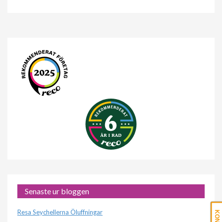
Senaste ur bloggen
Resa Seychellerna Öluffningar