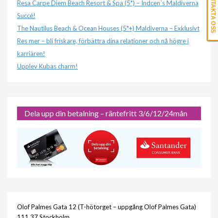
KONTAKTA OSS
Resa Carpe Diem Beach Resort & Spa (5*) – Indcen´s Maldiverna
Succé!
The Nautilus Beach & Ocean Houses (5*+) Maldiverna – Exklusivt
Res mer – bli friskare, förbättra dina relationer och nå högre i
karriären!
Upplev Kubas charm!
Dela upp din betalning – räntefritt 3/6/12/24mån
Olof Palmes Gata 12 (T-hötorget – uppgång Olof Palmes Gata)
111 37 Stockholm