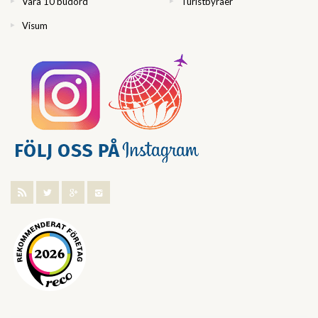
Våra 10 budord
Turistbyråer
Visum