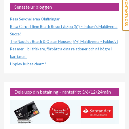
KONTAKTA OSS
Senaste ur bloggen
Resa Seychellerna Öluffningar
Resa Carpe Diem Beach Resort & Spa (5*) – Indcen´s Maldiverna
Succé!
The Nautilus Beach & Ocean Houses (5*+) Maldiverna – Exklusivt
Res mer – bli friskare, förbättra dina relationer och nå högre i
karriären!
Upplev Kubas charm!
Dela upp din betalning – räntefritt 3/6/12/24mån