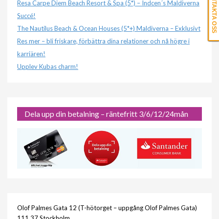
KONTAKTA OSS
Resa Carpe Diem Beach Resort & Spa (5*) – Indcen´s Maldiverna
Succé!
The Nautilus Beach & Ocean Houses (5*+) Maldiverna – Exklusivt
Res mer – bli friskare, förbättra dina relationer och nå högre i
karriären!
Upplev Kubas charm!
Dela upp din betalning – räntefritt 3/6/12/24mån
Olof Palmes Gata 12 (T-hötorget – uppgång Olof Palmes Gata)
111 37 Stockholm