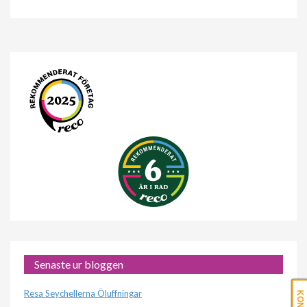
Senaste ur bloggen
Resa Seychellerna Öluffningar