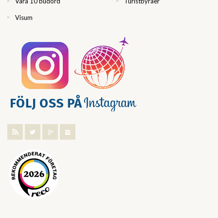
Våra 10 budord
Turistbyråer
Visum