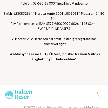
Telefon: 08-562 65 000 * Email: info@indcen.se
Swish: 1230832964 * Nordea konto 3201 180 9061 * Plusgiro: 414 80
34-4
Pay from overseas: IBAN SE97 9500 0099 6026 4148 0344 *
SWIFT/BIC: NDEASESS
Vi innehar IATA-licens och har ställt ut statlig resegaranti hos
Kammarkollegiet.
Skräddarsydda resor till Fj. Östern, Indiska Oceanen & Afrika.
Flygbokning till hela världen!
© 2022 Indcen Resor, Webbpartner: SpinMedia.se